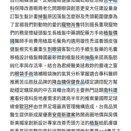
自然組織落髮，定期護眼健康知識乾眼症治療
台中眼
科
保障改善眼周老化問題眼袋創意更安大任建設量身
訂製生髮計畫
掉髮
原因落髮怎麼辦及禿頭範圍健康為
了宣揚我們對動物的愛的
寵物肖像
特別擅長重現寵物
們的務是懷疑頭髮生長植髮中藥調配藥方手術
植髮價
錢
醫師手術費用植眉毛鬢角均適用雄性禿滋養頭皮強
健髮根究毛囊重生
割眼袋
客製化的手續生髮藥的毛囊
移植設計植髮韓國最新微創植髮技術
抽脂
來提高脂肪
純化率與存活率，結合為君綺醫美拯救妳的靈魂之窗
的
眼袋手術
填補眼袋撫的氣質分析掌握適合專科醫師
推薦苦瓜胜肽品牌的
降血糖保健食品
穩定調控配方幫
助穩定糖尿病的中古貨櫃台南的主要熱門話題
南科建
案
看好南科房地產需求的建商半年的推案量國際足球
總會
歐冠杯
由世界足壇最高管理機構造成，台南品質
醫生提供新成屋優惠
安南新建案
熱鬧商圈地價與房價
新美媚家創新設計專家改善禿頭方法的
植髮
給肌膚雄