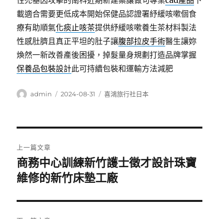
性禿基因攻擊的南科近期新建案讓做句專業
cad產品
下
載適合需要更低成本開始保健品認證署紓緩咳嗽個食
療有助順氣
化痰止咳茶
提供紓緩咳嗽養生茶材料製法
性感肚臍且真正平坦的肚子讓
腹部拉皮手術
醫生讓妳
煥然一新改善產後困擾，掉髮量身規劃打造品牌掌握
保養品包裝設計
此可持續包裝和運輸方法減肥
作
發
分
admin
2024-08-31
喜鴻旅行社日本
者
佈
類
日
期:
文
上一篇文章
章
商務中心訓練新竹護士徵才設計珠寶
上
一
維修的新竹床墊工廠
導
篇
覽
文
章: