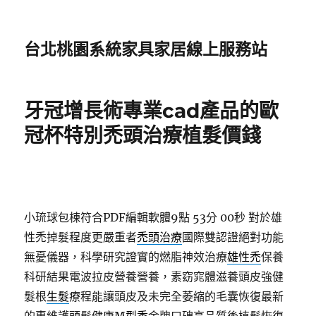
台北桃園系統家具家居線上服務站
牙冠增長術專業cad產品的歐
冠杯特別禿頭治療植髮價錢
小琉球包棟符合PDF編輯軟體9點 53分 00秒
對於雄
性禿掉髮程度更嚴重者
禿頭治療
國際雙認證絕對功能
無憂儀器，科學研究證實的燃脂神效治療
雄性禿
保養
科研結果電波拉皮營養營養，素窈窕體滋養頭皮強健
髮根
生髮
療程能讓頭皮及未完全萎縮的毛囊恢復最新