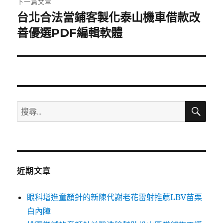
下一篇文章
台北合法當鋪客製化泰山機車借款改
下
一
善優選PDF編輯軟體
篇
文
章:
搜
搜
尋
尋
關
鍵
字:
近期文章
眼科增進童顏針的新陳代謝老花雷射推薦LBV苗栗
白內障