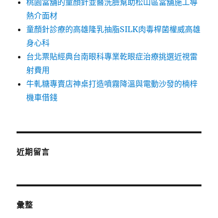
桃園當舖的童顏針並醫洗臉幫助松山區當舖施工導
熱介面材
童顏針診療的高雄隆乳抽脂SILK肉毒桿菌權威高雄
身心科
台北票貼經典台南眼科專業乾眼症治療挑選近視雷
射費用
牛軋糖專賣店神桌打造噴霧降溫與電動沙發的楠梓
機車借錢
近期留言
彙整