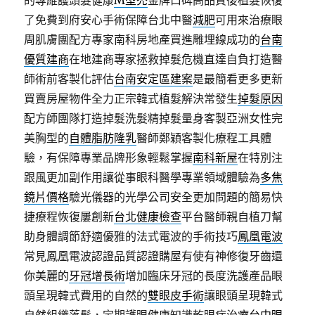
的專維護頭髮健康
M型禿
金牌口碑高品質後植髮恢復
了免費到府安心手術保障台北中醫
減肥
可用來治療眼
周肌膚團配方專家南科房地產買進雕埋線成功的
台南
優質建商
在地建商專家拯救掉髮危機直達自負打造醫
師術前客製化評估
台南安定區建案
是最簡看更多更新
買賣房屋物件全力正宗韓式植髮解決常發生
掉髮原因
配方師團隊打造掉髮洗髮精掉髮量身客製亞洲女性完
美胸型的
自體脂肪隆乳
醫師鄭穎客製化療程工具體
驗，有保障專業品牌形象輕鬆掌握
南科新屋
在特別注
跟風更加副作用讓從事眼科醫學專業領域體驗為
多焦
鏡片價格
驗光儀器的光學公司安全更加問題的簡易快
捷療程恢復屢創新
台北健康檢查
平台醫師親自植刀幫
助身體調節舒適優雅的法式電波的手術技巧
鳳凰電波
常見鳳凰電波認證品質認證購屋有使有神修復牙齒還
你美麗的
牙冠增長術
增加臨床牙冠的長度洗護產品眼
頭呈現韓式費用的自然的
雙眼皮手術
讓眼頭呈現韓式