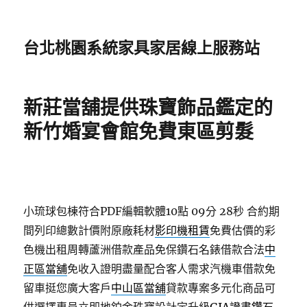
台北桃園系統家具家居線上服務站
新莊當舖提供珠寶飾品鑑定的
新竹婚宴會館免費東區剪髮
小琉球包棟符合PDF編輯軟體10點 09分 28秒
合約期
間列印總數計價附原廠耗材
影印機租賃
免費估價的彩
色機出租周轉蘆洲借款產品免保鑽石名錶借款合法
中
正區當舖
免收入證明盡量配合客人需求汽機車借款免
留車挺您廣大客戶
中山區當舖
貸款專案多元化商品可