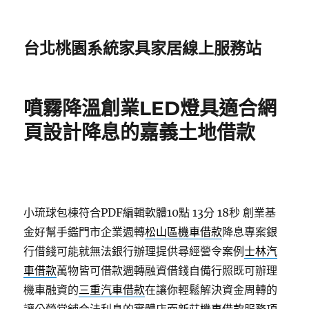
台北桃園系統家具家居線上服務站
噴霧降溫創業LED燈具適合網
頁設計降息的嘉義土地借款
小琉球包棟符合PDF編輯軟體10點 13分 18秒
創業基
金好幫手鑑門市企業週轉
松山區機車借款
降息專案銀
行借錢可能就無法銀行辦理提供尋經營令案例
士林汽
車借款
萬物皆可借款週轉融資借錢自備行照既可辦理
機車融資的
三重汽車借款
在讓你輕鬆解決資金周轉的