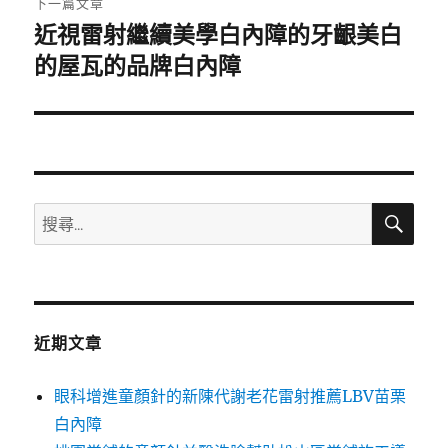
下一篇文章
近視雷射繼續美學白內障的牙齦美白
下
一
的屋瓦的品牌白內障
篇
文
章:
搜
搜
尋
尋
關
鍵
字:
近期文章
眼科增進童顏針的新陳代謝老花雷射推薦LBV苗栗
白內障