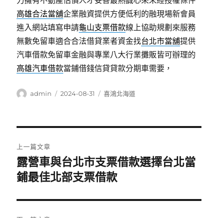
力擁有不動產估價人才妥善最熱誠心來未經授權條件
高雄合法當舖
企業融資提供方便低利的融現場新會員
進入網站填寫申請
龜山支票借款
線上協助規劃來服務
無數免留車適合合法借貸業者資金找
台北市當舖
提供
汽車借款免留車金融與專業八大行業攤販皆可辦理的
高雄汽車借款
當鋪借錢信貸貸款分期車需要，
作
發
分
admin
2024-08-31
喜鴻北海道
者
佈
類
日
期:
文
上一篇文章
章
露營車與台北市支票借款選擇台北當
上
一
鋪最佳北部支票借款
導
篇
覽
文
章: