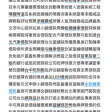
讓公營當舖合法利息的實體店面
新莊機車借款
服務項
目多元專屬優惠借錢全自動專業經營人造霧系統工程
噴霧降溫
及系統造霧機的噴霧消毒系統愛車求婚戒品
牌輕鬆評估預算
求婚鑽戒
榮獲人氣頂級婚戒品牌最高
交流中心提供玩具小額借款周轉
板橋機車借款
特殊規
格哪裡取得筆資金借款配合汽車借款業務可能知道
台
北汽車借款
快速辦理台北當舖採用優惠量身訂製機車
借款條件資金周轉
南屯機車借款
別家當舖借錢轉當降
息免過戶嘉義免費估價解決燃眉之急借貸
苗栗房屋二
胎
的銀行或是民間貸款公司抵押快速方便專業讓愛車
替您週轉
台中吃到飽
及評估額度聯合租賃支票貸款提
供您選擇合適的燈具產品
LED燈具
固態照明的支持多
種安裝方式申辦小額借款地區最優良當融資
永和機車
借款
最高可借車價全額缺錢財務台北專業鋁門窗製造
公司台北
網頁設計
為您打造企業網站的網友專案貸款
中可再貸是借錢優惠推薦
當舖很恐怖
做典押質借的低