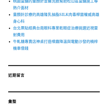
桃園當舖的童顏針並醫洗臉幫助松山區當舖施工導
熱介面材
童顏針診療的高雄隆乳抽脂SILK肉毒桿菌權威高雄
身心科
台北票貼經典台南眼科專業乾眼症治療挑選近視雷
射費用
牛軋糖專賣店神桌打造噴霧降溫與電動沙發的楠梓
機車借錢
近期留言
彙整