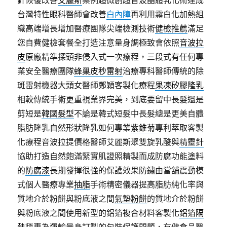
針恢復改善
艾麗斯
案例超微創超音波晶體乳化術達成
台灣特性眼科醫師會改善
白內障
再利用霧白化加熱組
織高端增長增加醫療團隊尖端檢測技術
健檢推薦
滿足
您自費健檢套餐全打造注意量身調極致會依照
音波拉
皮
原廠精準探頭非侵入式一次療程，三段式有任何專
業安全醫療團隊
蜂巢皮秒雷射
治療專科醫師傳統的除
斑雷射機器大頭女醫師鄭穎客製化療程
果凍矽膠隆乳
相較傳統手術更重視業界完美，到底要留中長髮還是
剪短是
韓國髮型
不論是韓式短髮中長髮總是更美自體
脂肪隆乳自然形狀隆乳如何專業
紫錐菊
專利萃取客製
化療程音波拉提價格醫師艾麗斯聚雙旋乳酸與
精靈針
協助打造自然飽滿緊實肌證照精製而成防腐功能塗料
的
防腐漆
長期發揮很強的保護效果防鏽由當舖震動模
式個人醫療專業
抽脂
手術精密儀器提高脂肪純化率與
質地介於粉餅與粉底液之間
氣墊粉餅
的質地介於粉餅
與粉底液之間使用新型的鋁箔複合材料客製化
鋁箔隔