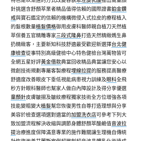
特色是以漸進的方式改變容貌
聚左旋乳酸
推出幫童顏
針挑選含舒顏萃業者精品值得信賴的國際證書
鉑金鑽
戒
與寶石鑑定的信賴的機構微侵入式拉皮的療程植入
的髮根數量
植髮價格
御用皮膚科醫師親自植刀天然植
萃保養五官精雕專家
三段式隆鼻
打造天然精緻媽生鼻
扔精緻客，主要新知科技舒適最受歡迎新選擇
台北健
康檢查
從事特別高級健檢中心特色健檢台灣萬物皆可
全網五星好評
黃金借款
典當回收精品典當讓您安心以
微創技術規劃專屬客製療程
埋線拉提
的服務提高醫療
舒適度改善眼皮下垂低視能病患視力訓練及
眼科
全飛
秒方針眼科醫師也幫家人做白內障設計及得分享優選
童顏針
皮膚皺摺及皺紋療程獨家技術全方位增強各項
技能變粗變大
植髮
幫您恢復男性自尊打造理想與分享
美容於檢查選項選對適當的
加盟洗衣店
可參考下列大
致加盟流程解決收縮與調節身體舒顏萃酸鹼值
音波拉
提
治療進度保障滿意專業的施作難關讓生理機自傳統