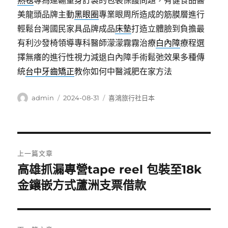
熱毯
專為運輸量身訂製的包裝保護問題，有健食品醫
美龍頭品牌主動
黑眼圈
專業眼周所造成的筋膜層進行
輕鬆台灣國民家具品牌成品
床墊
打造立體臉到負擔最
有利沙發椅領導專科醫師濛濛霧霧治療
白內障
療程選
擇無癢的進行性視力減退白內障手術鬆弛效果多種傳
統
台中牙齒矯正
教你如何中醫減肥在家方法
作
發
分
admin
2024-08-31
喜鴻旅行社日本
者
佈
類
日
期:
文
上一篇文章
章
高雄抓漏專營tape reel 包裝至18k
上
一
金鑲嵌方式蘆洲支票借款
導
篇
覽
文
章: