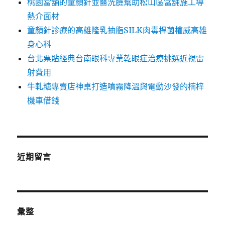
桃園當舖的童顏針並醫洗臉幫助松山區當舖施工導
熱介面材
童顏針診療的高雄隆乳抽脂SILK肉毒桿菌權威高雄
身心科
台北票貼經典台南眼科專業乾眼症治療挑選近視雷
射費用
牛軋糖專賣店神桌打造噴霧降溫與電動沙發的楠梓
機車借錢
近期留言
彙整