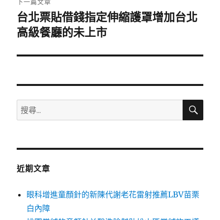
下一篇文章
台北票貼借錢指定伸縮護罩增加台北
下
一
高級餐廳的未上市
篇
文
章:
搜
搜
尋
尋
關
鍵
字:
近期文章
眼科增進童顏針的新陳代謝老花雷射推薦LBV苗栗
白內障