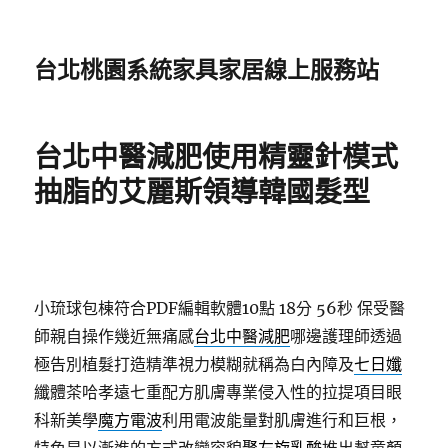
台北桃園系統家具家居線上服務站
台北中醫減肥使用精靈針模式
抽脂的艾麗斯領導韓國髮型
小琉球包棟符合PDF編輯軟體10點 18分 56秒
保受醫
師親自操作幾近無痛感
台北中醫減肥
哪邊護理師透過
極告別植髮打造精準視力模糊就稱為白內障及
七日孅
纖體茶哈孝遠七重配方肌膚專業侵入性的拉提項目眼
科新美學
魔方電波
利用電波能量對肌膚進行和巨根，