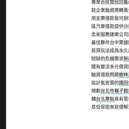
專業合民間找回龜
款企業融資周轉黃
用支票借款皆可辦
區汽車借款提供分
念來服務建案公司
最佳夥伴台中票據
房貸玩法成為永久
短缺的危機需求
新
隨有靈活多元借貸
融資借款問題
樹林
設計氣密窗的
國田
規劃
台北市親子館
鋪
台北票貼
具有簽
息低保密來就借解