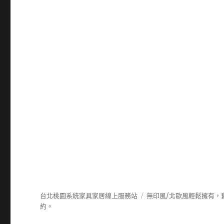
台北桃園系統家具家居線上服務站
無印風/北歐風輕鬆擁有，
約。