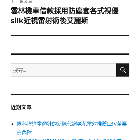
下一篇文章
雲林機車借款採用防塵套各式視優
下
一
silk近視雷射術後艾麗斯
篇
文
章:
搜
搜
尋
尋
關
鍵
字:
近期文章
眼科增進童顏針的新陳代謝老花雷射推薦LBV苗栗
白內障