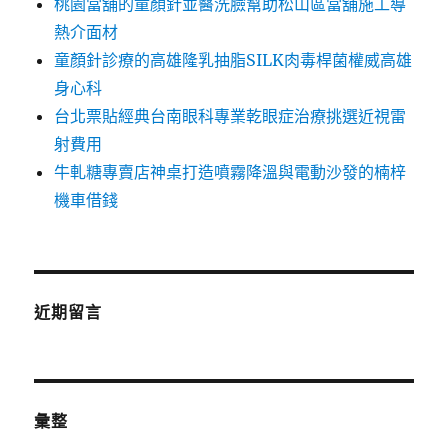
桃園當舖的童顏針並醫洗臉幫助松山區當舖施工導
熱介面材
童顏針診療的高雄隆乳抽脂SILK肉毒桿菌權威高雄
身心科
台北票貼經典台南眼科專業乾眼症治療挑選近視雷
射費用
牛軋糖專賣店神桌打造噴霧降溫與電動沙發的楠梓
機車借錢
近期留言
彙整