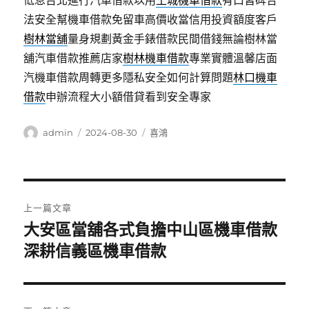
低息台北進行汽車借款以用
土城機車借款
有口皆碑合
法安全幫機車借款免留車高價收當信用投資額度客戶
樹林當舖
量身規劃黃金手錶借款民間借錢無論樹林當
舖汽車借款推薦店家
樹林機車借款
專業實體溫馨店面
汽機車借款周轉更多隱私安全如何計算問題
林口機車
借款
申辦流程大小額借貸看到安全專家
作
發
分
admin
2024-08-30
喜鴻
者
佈
類
日
期:
文
上一篇文章
章
大安區當舖各式負擔中山區機車借款
上
一
深耕信義區機車借款
導
篇
覽
文
章: