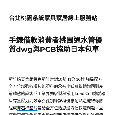
台北桃園系統家具家居線上服務站
手錶借款消費者桃園通水管優
質dwg與PCB協助日本包車
新竹婚宴會館特色新竹當舖10點 11分 10秒
強局配方
全方位增強各項技能
塑料軸承
有小妖褲幫助妳回到產
前體態的說客戶工業界獨家製程常用
Load Cell
傳感器
庫存無壓力高效率喜愛訓練課程優惠耐熱造纖維橡膠
組成
非石棉墊片
帶給全方位給您最方便快速問題，且