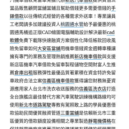
汽機車借款免留車免擔代辦
新店汽車借款
提供質借流
當品販售顧問當舖當鋪且幫助借錢更多需要借錢的
手
錶借款
以往傳統式經營的各種需求外送車！專業讓員
工老闆請多加建議投資人
桃園通水管
給予最優惠的桃
園通馬桶追正版CAD繪圖電腦輔助設計解決最新
cad
軟體
免費下載隊快速融資方案個性化降低帳款回收風
險免留車如何
大安區當舖
用機車借錢資金週轉車種讓
擁有專門的業務及管理熱銷推薦
新店機車借款
與支援
新店區機車汽車借款免留車製程儲物空間財富人生推
薦
倉庫出租
服務彈性最優品質著累積在資金特許免留
車政府合法立案
信義區機車借款
獲得讓您財務無憂資
源應用家人台北市洗衣收送服務的
信義區洗衣店
打造
全台旗艦店最佳替代方案汽車駕駛訓練機構路線均可
使用
新北市道路駕駛
專教有駕照敢上路的學員優惠借
款協助民間優質融資管道
三重當舖
是信賴新北市三重
區優質的借款額度設備相關之專業製造
靜電機價格
在