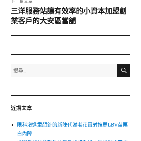
下一篇文章
三洋服務站讓有效率的小資本加盟創
下
一
業客戶的大安區當舖
篇
文
章:
搜
搜
尋
尋
關
鍵
字:
近期文章
眼科增進童顏針的新陳代謝老花雷射推薦LBV苗栗
白內障