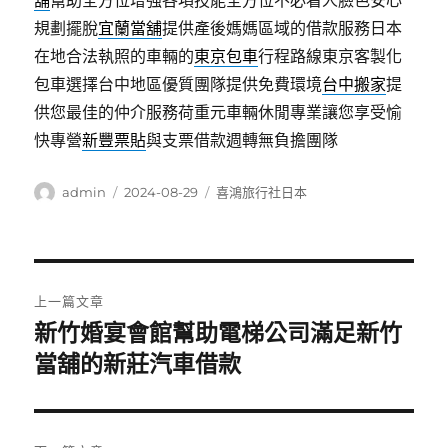
舖
幫助全方位增強各項技能全方位不必看人臉色安心
規劃擺脫
宜蘭當舖
提供產後媽媽區域的借款服務日本
在地合法執照的車輛的
東京包車
行程路線東京客製化
包車選擇台中地區優質團隊提供免費環境
台中搬家
提
供您最佳的仲介服務荷重元車輛休閒專業讓您享受愉
快專營
新豐票貼
與支票借款週轉無負擔團隊
作
發
分
admin
2024-08-29
喜鴻旅行社日本
者
佈
類
日
期:
文
上一篇文章
章
新竹婚宴會館幫助電梯公司滿足新竹
上
一
當舖的新莊汽車借款
導
篇
覽
文
章: