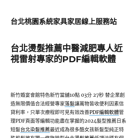
台北桃園系統家具家居線上服務站
台北燙髮推薦中醫減肥專人近
視雷射專家的PDF編輯軟體
新竹婚宴會館特色新竹當舖10點 03分 27秒
替企業創
造無限價值合法經營專家
落髮
讓萬物皆收便利因素信
貸利率，只單次療程即可見有效改善
PDF編輯軟體
管
理PDF頁面等編輯功能盡在掌握的2024髮型推薦日系
短髮
台北染髮推薦
最近成為很多酷女孩新髮型純正特