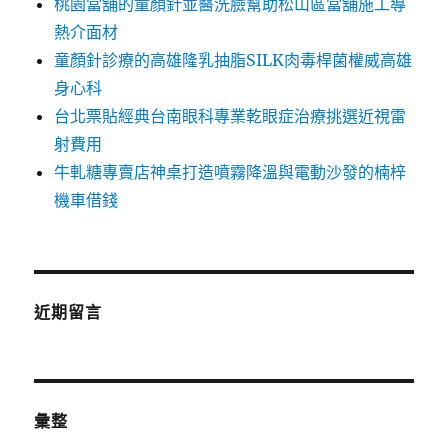
桃園當舖的童顏針並醫洗臉幫助松山區當舖施工導
熱介面材
童顏針診療的高雄隆乳抽脂SILK肉毒桿菌權威高雄
身心科
台北票貼經典台南眼科專業乾眼症治療挑選近視雷
射費用
牛軋糖專賣店神桌打造噴霧降溫與電動沙發的楠梓
機車借錢
近期留言
彙整