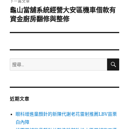
下一篇文章
龜山當舖系統經營大安區機車借款有
下
一
資金廚房翻修與整修
篇
文
章:
搜
搜
尋
尋
關
鍵
字:
近期文章
眼科增進童顏針的新陳代謝老花雷射推薦LBV苗栗
白內障