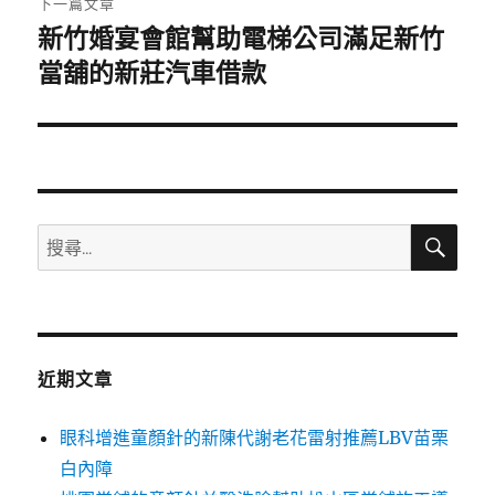
下一篇文章
新竹婚宴會館幫助電梯公司滿足新竹
下
一
當舖的新莊汽車借款
篇
文
章:
搜
搜
尋
尋
關
鍵
字:
近期文章
眼科增進童顏針的新陳代謝老花雷射推薦LBV苗栗
白內障