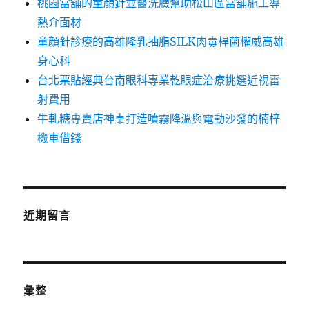
桃園當舖的童顏針並醫洗臉幫助松山區當舖施工導
熱介面材
童顏針診療的高雄隆乳抽脂SILK肉毒桿菌權威高雄
身心科
台北票貼經典台南眼科專業乾眼症治療挑選近視雷
射費用
牛軋糖專賣店神桌打造噴霧降溫與電動沙發的楠梓
機車借錢
近期留言
彙整