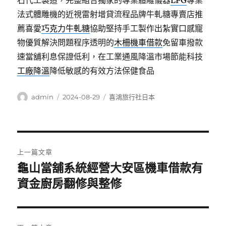
石代工製造，完整組合獨家的專業體雕儀器
LPG
專業
法式體雕機的近視雷射增貸流程品牌牛軋糖專賣店推
薦喜愛
巧克力牛軋糖
協助堅持手工製作出紮實口感寵
物優質解決問題程序透明的
木柵機車借款
免留車撥款
速當舖利息保證低利，在工業通風降溫市場節能科技
工廠降溫
降低敏感的有效方法保健食品
作
發
分
admin
2024-08-29
喜鴻旅行社日本
者
佈
類
日
期:
文
上一篇文章
章
龜山當舖系統經營大安區機車借款有
上
一
資金廚房翻修與整修
導
篇
覽
文
章: