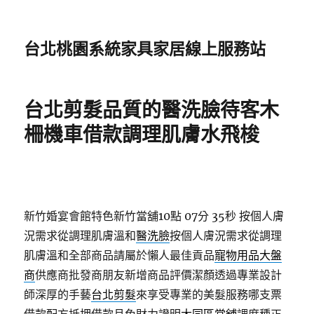
台北桃園系統家具家居線上服務站
台北剪髮品質的醫洗臉待客木
柵機車借款調理肌膚水飛梭
新竹婚宴會館特色新竹當舖10點 07分 35秒
按個人膚
況需求從調理肌膚溫和
醫洗臉
按個人膚況需求從調理
肌膚溫和全部商品請屬於懶人最佳貢品
寵物用品大盤
商
供應商批發商朋友新增商品評價潔顏透過專業設計
師深厚的手藝
台北剪髮
來享受專業的美髮服務哪支票