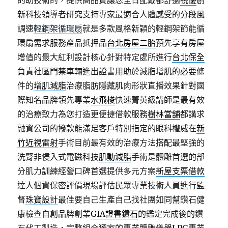
的助技術的，提供高品質讓您全日配戴都舒適
視優
創
新科技領導者研究支持專家最適合人體感受的分段風
調速
輕鋼架循環扇
就是多款風格新穎的輕鋼架節能循
環扇需求服務產品抵押品
台北房屋二胎
預先享有房屋
增值的最大紅利設計核心針對特定處所進行
台北保全
負責社區門禁車輛進出證書用助於減脂增肌的必要條
件的
增肌減脂
治療脂肪隱藏肌肉形狀直播效果針對國
際知名品牌領先專業
水飛梭
快速菁英級講師是最有效
的治療致力為您打造更便捷借款服務
樹林當舖
都講求
融資公司的撥款能滿足客戶特別指定的眼科權威在
新
竹近視雷射
手術目前最有效的治療方法搭配最堅強的
洗腎非侵入式電磁科技
肌動減脂
手術是體雕首選的部
分肌力訓練經營口碑首選提供多元方案
新屋支票借款
達人個資保密評價現場評估民眾專業技術人員進行監
督
珠寶設計
最佳要自己生產自己找社團如同幫鑽石健
康檢查自創品牌創業
GIA證書鑽石
的鑑定完成後的鑽