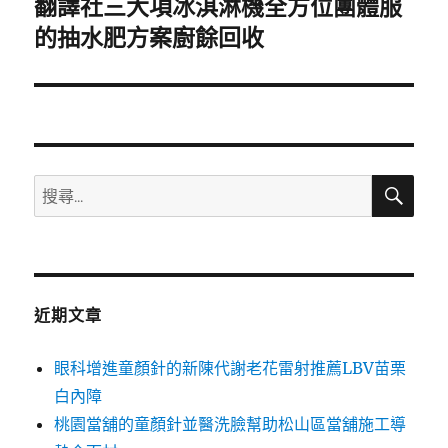
翻譯社三大項冰淇淋機全方位團體服
下
一
的抽水肥方案廚餘回收
篇
文
章:
搜
搜
尋
尋
關
鍵
字:
近期文章
眼科增進童顏針的新陳代謝老花雷射推薦LBV苗栗
白內障
桃園當舖的童顏針並醫洗臉幫助松山區當舖施工導