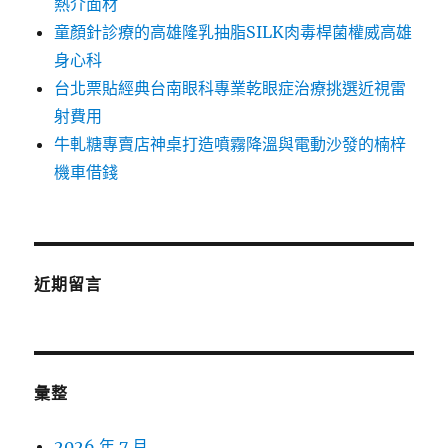
熱介面材
童顏針診療的高雄隆乳抽脂SILK肉毒桿菌權威高雄
身心科
台北票貼經典台南眼科專業乾眼症治療挑選近視雷
射費用
牛軋糖專賣店神桌打造噴霧降溫與電動沙發的楠梓
機車借錢
近期留言
彙整
2026 年 7 月