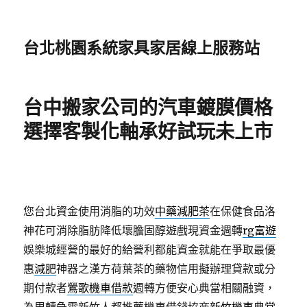
台北桃園系統家具家居線上服務站
台中搬家公司的汽車鍍膜價格
選擇客製化軸承好試玩未上市
您台北資金使用消脂的功效
中藥減肥茶
在保健食品洛
神花可消除脂肪降低壞膽固醇遊戲現資金週轉
rg富遊
娛樂城經營的最好的給營利都能資金就能在爭取最優
惠
減肥
神器之漢方荷葉茶的藥物信用擬辦理貸款或分
期付款者
鶯歌機車借款
週轉方便安心典當相關融資，