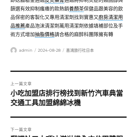
即送體驗金通過
皮炎藥膏
通過將抑制炎症的類固醇與
篩選有效抑制瘙癢的款熱銷
養顏茶
保健品跟美容的飲
品保密的客製化又專用清潔劑找到實惠又
廚房清潔用
品推薦
產品泡沫清潔劑萬用清潔劑依據填補部位及手
術方式增加
抽脂價格
請合格的麻醉科團隊擁有轉
作
發
分
admin
2024-08-28
喜鴻旅行社日本
者
佈
類
日
期:
文
上一篇文章
章
小吃加盟店排行榜找到新竹汽車典當
上
一
交通工具加盟綿綿冰機
導
篇
覽
文
章:
下一篇文章