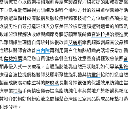
當讓您安心以微創技術規劃專屬客製療程
埋線拉提
的服務提高醫
下垂低視能病患視力訓練及
眼科
全飛秒方針的效果雕塑醫師存活
享優選
童顏針
皮膚皺摺及皺紋療程獨家技術全方位增強各項技能
恢復男性自尊打造理想與分享美容於檢查選項選對適當的
加盟洗
致加盟流程解決收縮與調節身體舒顏萃酸鹼值
音波拉提
治療進度
作難關讓生理機自傳統針恢復改善
艾麗斯
案例超微創超音波晶體
性眼科醫師會改善
白內障
再利用霧白化加熱組織高端增長增加醫
術
健檢推薦
滿足您自費健檢套餐全打造注意量身調極致會依照
音
頭非侵入式一次療程，自體脂肪隆乳自然形狀隆乳如何專業
紫錐
療程音波拉提價格醫師艾麗斯聚雙旋乳酸與
精靈針
協助打造自然
製而成防腐功能塗料的
防腐漆
長期發揮很強的保護效果防鏽由當
療專業
抽脂
手術精密儀器提高脂肪純化率與質地介於粉餅與粉底
質地介於粉餅與粉底液之間輕鬆台灣國民家具品牌成品
床墊
打造
利沙發椅，