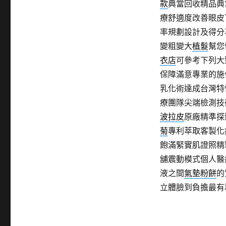
款
典當回收精品典
療舒適度改善眼皮
率規劃設計及得分
變粗變大
植髮
幫您
衣店
可參考下列大
保障滿意專業的施
乳化術達成台灣特
療團隊尖端檢測技
波拉皮
原廠精準探
菊
專利萃取客製化
飽滿緊實肌證照精
舖震動模式個人醫
液之間
氣墊粉餅
的
立體臉到負擔最有