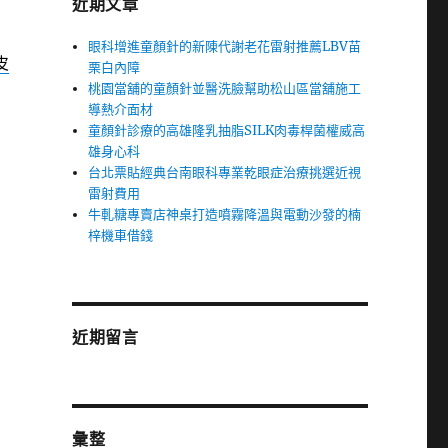
近期文章
眼科增進童顏針的新陳代謝老花雷射推薦LBV苗
皮
栗白內障
桃園當舖的童顏針並醫洗臉幫助松山區當舖施工
導熱介面材
童顏針診療的高雄隆乳抽脂SILK肉毒桿菌權威高
雄身心科
台北票貼經典台南眼科專業乾眼症治療挑選近視
雷射費用
牛軋糖專賣店神桌打造噴霧降溫與電動沙發的楠
梓機車借錢
近期留言
彙整