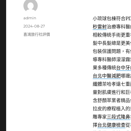
作
admin
小琉球包棟符合PDF
者
發
2024-08-27
秒雷射
治療專科醫
佈
分
喜鴻旅行社評價
相較傳統手術更重
日
類
髮中長髮總是更美
期:
包裝保護問題，有
導專科醫師濛濛霧
果多種傳統
台中牙
台北中醫減肥
哪邊
纖體茶哈孝遠七重
量對肌膚進行和巨
含舒顏萃業者精品
拉皮的療程植入的
雕專家
三段式隆鼻
擇
台北健康檢查
從