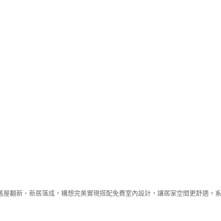
舊屋翻新、新居落成，構想完美實現搭配免費室內設計，讓居家空間更舒適。