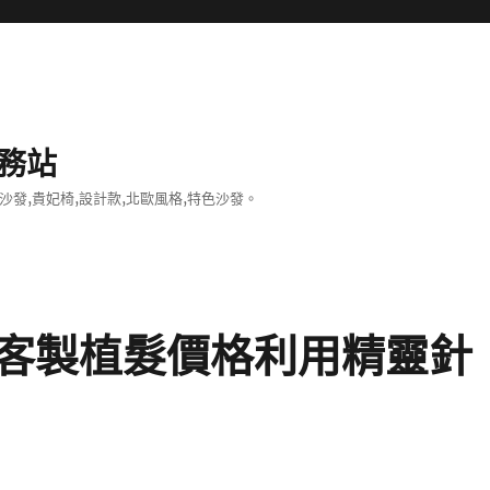
務站
沙發,貴妃椅,設計款,北歐風格,特色沙發。
客製植髮價格利用精靈針