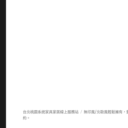
台北桃園系統家具家居線上服務站
無印風/北歐風輕鬆擁有，
約。