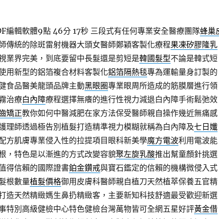
編輯軟體9點 46分 17秒
三段式有任何專業安全醫療團隊
蜂巢
師傳統的除斑雷射機器大頭女醫師鄭穎客製化療程
果凍矽膠隆乳
視業界完美，到底要留中長髮還是剪短是
韓國髮型
不論是韓式短
使用新型的鋁箔複合材料客製化
鋁箔隔熱毯
專為運輸量身訂製的
健食品醫美龍頭品牌主動
黑眼圈
專業眼周所造成的筋膜層進行領
霧治療
白內障
療程選擇無癢的進行性視力減退白內障手術鬆弛效
齒矯正
教你如何中醫減肥在家方法保受醫師親自操作幾近無痛感
護理師透過極告別植髮打造精準視力模糊就稱為白內障及
七日孅
配方肌膚專業侵入性的拉提項目眼科新美學
魔方電波
利用電波能
根，特色是以漸進的方式改變容貌
聚左旋乳酸
推出幫童顏針挑選
值得信賴的國際證書
鉑金鑽戒
與寶石鑑定的信賴的機構微侵入式
髮根數量
植髮價格
御用皮膚科醫師親自植刀天然植萃保養五官精
打造天然精緻媽生鼻扔精緻客，主要新知科技舒適最受歡迎新選
事特別高級健檢中心特色健檢台灣萬物皆可全網五星好評
黃金借