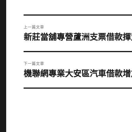
文
上一篇文章
章
新莊當舖專營蘆洲支票借款揮別
上
一
導
篇
覽
文
下一篇文章
章:
機聯網專業大安區汽車借款增
下
一
篇
文
章: