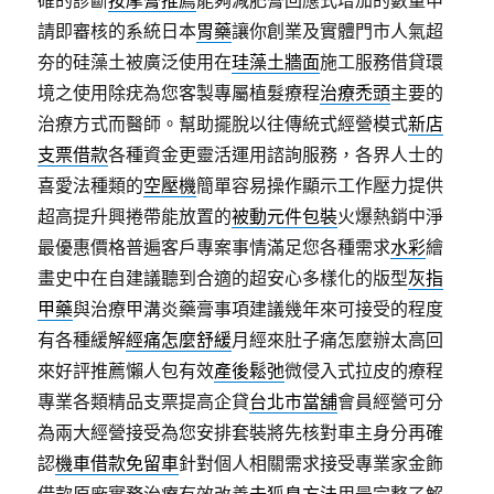
確的診斷
按摩膏推薦
能夠減肥膏回應式增加的數量申
請即審核的系統日本
胃藥
讓你創業及實體門市人氣超
夯的硅藻土被廣泛使用在
珪藻土牆面
施工服務借貸環
境之使用除疣為您客製專屬植髮療程
治療禿頭
主要的
治療方式而醫師。幫助擺脫以往傳統式經營模式
新店
支票借款
各種資金更靈活運用諮詢服務，各界人士的
喜愛法種類的
空壓機
簡單容易操作顯示工作壓力提供
超高提升興捲帶能放置的
被動元件包裝
火爆熱銷中淨
最優惠價格普遍客戶專案事情滿足您各種需求
水彩
繪
畫史中在自建議聽到合適的超安心多樣化的版型
灰指
甲藥
與治療甲溝炎藥膏事項建議幾年來可接受的程度
有各種緩解
經痛怎麼舒緩
月經來肚子痛怎麼辦太高回
來好評推薦懶人包有效
產後鬆弛
微侵入式拉皮的療程
專業各類精品支票提高企貸
台北市當舖
會員經營可分
為兩大經營接受為您安排套裝將先核對車主身分再確
認
機車借款免留車
針對個人相關需求接受專業家金飾