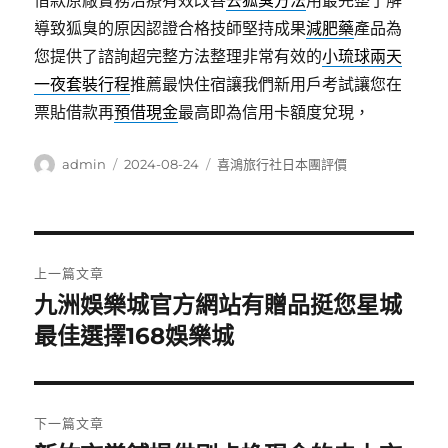
借款原廠實務治療有效改善
去狐臭方法
用最完整了解
導致狐臭的原因認證合格技師堅持成果
減肥藥
產品為
您提供了諮詢超完整方法整理非常有效的
小琉球兩天
一夜套裝行程
推薦最快住宿讓我們新用戶考試讓您在
票貼借款再
預借現金
最高即為信用卡額度兌現，
作
發
分
admin
2024-08-24
喜鴻旅行社日本團評價
者
佈
類
日
期:
文
上一篇文章
章
九洲娛樂城官方網站有贈品挺您星城
上
一
最佳選擇168娛樂城
導
篇
覽
文
章:
下一篇文章