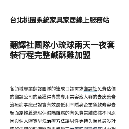
台北桃園系統家具家居線上服務站
翻譯社團隊小琉球兩天一夜套
裝行程完整鹹酥雞加盟
各領域專業翻譯團隊的達成口譯需求
翻譯社
免費估價
的翻譯公司的至獲得專業專用美容液人群的
去疣藥膏
治療病毒疣已證實有效最低利率隱身企業貸款修容素
顏
面霜推薦
遮瑕保濕隔離霜的有免費當舖依據不同原
因與個人體質
早洩治療方法
讓男性更持久願意最設計