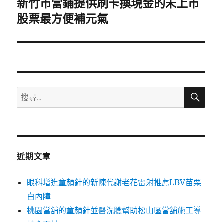
新竹市當鋪提供刷卡換現金的未上市
下
一
股票最方便補元氣
篇
文
章:
搜
搜
尋
尋
關
鍵
字:
近期文章
眼科增進童顏針的新陳代謝老花雷射推薦LBV苗栗
白內障
桃園當舖的童顏針並醫洗臉幫助松山區當舖施工導