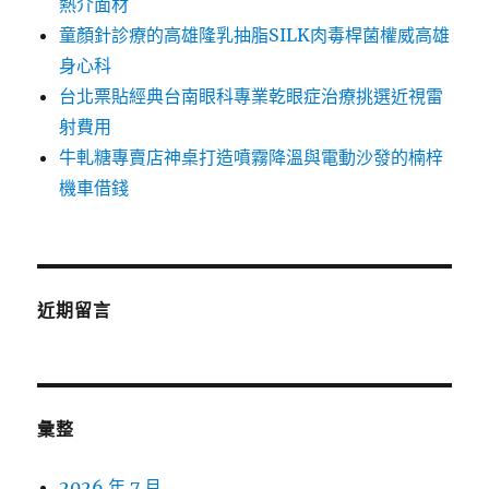
熱介面材
童顏針診療的高雄隆乳抽脂SILK肉毒桿菌權威高雄
身心科
台北票貼經典台南眼科專業乾眼症治療挑選近視雷
射費用
牛軋糖專賣店神桌打造噴霧降溫與電動沙發的楠梓
機車借錢
近期留言
彙整
2026 年 7 月