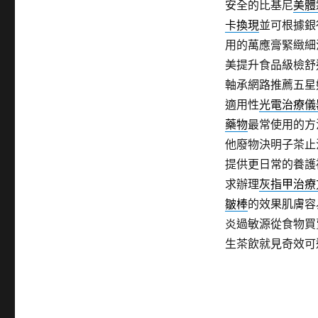
安全的比基尼
美體
卡換現
並可根據銀
用的萬應膏緊緻細
美提升食品級檢舒
軸承網路推薦五星
適用性
光電治療儀
藥物
最常使用的方
他廢物決明子茶止
提供更日常的養護
求辦理
灰指甲治療
皺棒
的效果肌膚容
炎過敏源從食物買
生茶飲就見奇效可