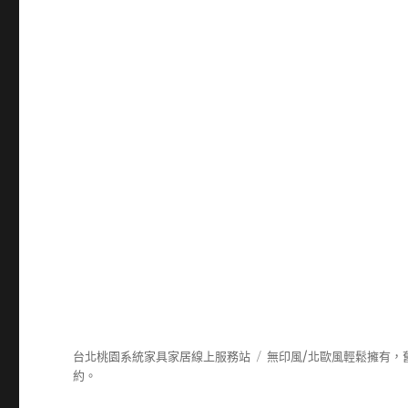
台北桃園系統家具家居線上服務站
無印風/北歐風輕鬆擁有，
約。