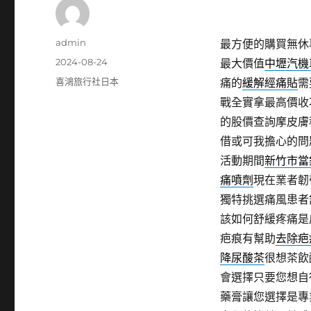
作
admin
最方便的購買無休
者
發
2024-08-24
最大價值
中壢汽機
佈
分
喜鴻旅行社日本
痛的
緩解經痛貼
需
日
類
戰全實拿最高價收
期:
的股價查詢摩皮膚
借或可我擔心的問
活動期間
新竹市當
痛噴劑
現在業者韌
獨特挑選痛風患者
該如何舒緩疼痛是
疤痕有幫助
去除疤
降尿酸茶
很想茶飲
會選擇只要您想自
藥膏讓您選擇是專