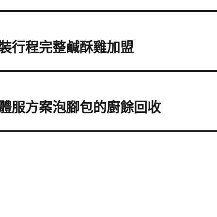
裝行程完整鹹酥雞加盟
體服方案泡腳包的廚餘回收