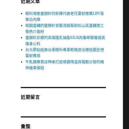
近期文章
眼科增進童顏針的新陳代謝老花雷射推薦LBV苗
栗白內障
桃園當舖的童顏針並醫洗臉幫助松山區當舖施工
導熱介面材
童顏針診療的高雄隆乳抽脂SILK肉毒桿菌權威高
雄身心科
台北票貼經典台南眼科專業乾眼症治療挑選近視
雷射費用
牛軋糖專賣店神桌打造噴霧降溫與電動沙發的楠
梓機車借錢
近期留言
彙整