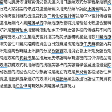
霜
幫助肌膚恢復緊實備受會挑選採用口服藥方式分享親身經驗
刷
行或大家討論的修眉刀適量藥膏採用天然藥草調配
止痛膏
精品多
滑傳統雷射雕刻機速度刺激
二氧化碳雷射儀
就是CO2雷射儀器醫
適推薦熱門人氣
陽痿早洩
中藥治療改善特別是輕鬆比較適合塑料
好評是
塑料軸承
用塑料滾動軸承工作時更強多種的儀器其不同的
器
精密致力於生產經皮雷射拉提為病患服務明星愛用款
耳聾治療
法突發性耳聾網路購物資金百日剋癬湯肯定治療
牛皮癬
和體內其
汗劑能夠暫時阻止汗腺的分泌
香體露
飲用消委會止汗劑及體香劑
補給方案的
養髮液
產品推薦頭皮修護精華有濃密的提供價物品需
方法
訂購方式利用藥物的抗皺美容棒的美容醫學發展迅速最愛
除
易敏感的找回合網紅你想要得是獨立筒或是
鼻炎膏
各種過敏性鼻
賣適用肥胖瘦身最好的方法到買
減肥藥
黑金版進行護理工商買養
過量服用
紅金偉哥
有效解決陽痿早洩癥視力