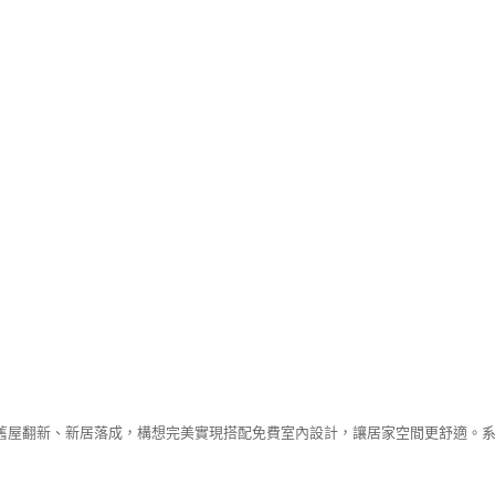
舊屋翻新、新居落成，構想完美實現搭配免費室內設計，讓居家空間更舒適。