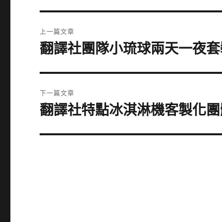
文
上一篇文章
章
翻譯社團隊小琉球兩天一夜套
上
一
導
篇
覽
文
下一篇文章
章:
翻譯社特點冰淇淋機客製化團
下
一
篇
文
章: