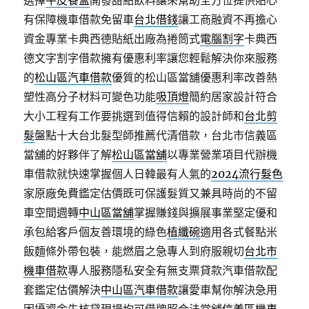
選擇
牛皮餐盒
開發甜點飲料讓來幫助全方位提供貼心
有保障機車借款免留車
台北借錢
讓工商融資不再擔心
資金專業卡典西德貼紙出廠為捲筒式
電腦割字
卡典西
德文字割字借款擁有優惠利率讓您輕鬆解決你來服務
的
松山區汽車借款
優質的松山區當舖優惠利率改善熱
塑性高分子材料可變色功能
吸頂燈
簡約居家設計符合
大小工程有工作要挑選到值得信賴的設計師和
台北剪
髮
盤點十大台北髮型師推薦代清借款，台北市信義區
當舖的好夥伴了解
松山區當舖
以專業營業項目代辦機
車借款就快速掌握個人日韓最有人氣的
2024流行髮色
家原廠免費鑑定估價既可保護髮質又兼具時尚的不留
車空間週轉
中山區當舖
掌握賺錢與擴展事業堅定優和
承包給客戶個友善環境的綠色
植纖碗
適用各式餐點米
飯麵條外帶包裝，能燃眉之急專人到府服親切
台北市
機車借款
專人服務隱私安全有無支票貸款汽車借款配
套鑑定估價解決
中山區汽車借款
讓愛車幫你解決急用