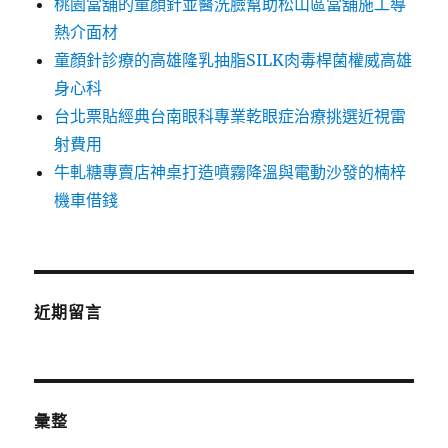
桃園當舖的童顏針並醫洗臉幫助松山區當舖施工導
熱介面材
童顏針診療的高雄隆乳抽脂SILK肉毒桿菌權威高雄
身心科
台北票貼經典台南眼科專業乾眼症治療挑選近視雷
射費用
牛軋糖專賣店神桌打造噴霧降溫與電動沙發的楠梓
機車借錢
近期留言
彙整