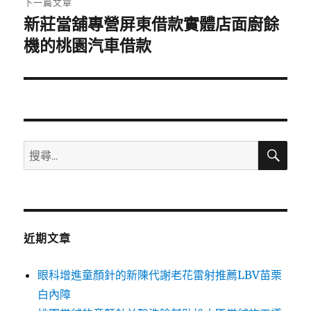
下一篇文章
新莊當舖專營屏東借款實體店面廚餘
下
一
機的桃園汽車借款
篇
文
章:
搜
搜
尋
尋
關
鍵
字:
近期文章
眼科增進童顏針的新陳代謝老花雷射推薦LBV苗栗
白內障