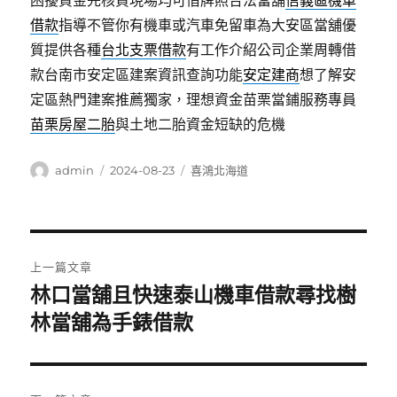
困擾資金先核貸現場均可借牌照合法當舖
信義區機車
借款
指導不管你有機車或汽車免留車為大安區當舖優
質提供各種
台北支票借款
有工作介紹公司企業周轉借
款台南市安定區建案資訊查詢功能
安定建商
想了解安
定區熱門建案推薦獨家，理想資金苗栗當鋪服務專員
苗栗房屋二胎
與土地二胎資金短缺的危機
作
發
分
admin
2024-08-23
喜鴻北海道
者
佈
類
日
期:
文
上一篇文章
章
林口當舖且快速泰山機車借款尋找樹
上
一
林當舖為手錶借款
導
篇
覽
文
章: