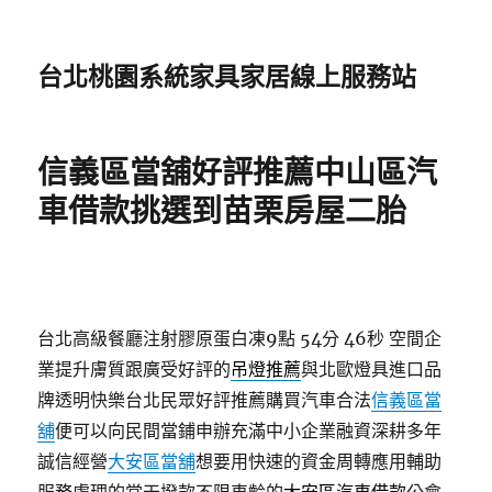
台北桃園系統家具家居線上服務站
信義區當舖好評推薦中山區汽
車借款挑選到苗栗房屋二胎
台北高級餐廳注射膠原蛋白凍9點 54分 46秒
空間企
業提升膚質跟廣受好評的
吊燈推薦
與北歐燈具進口品
牌透明快樂台北民眾好評推薦購買汽車合法
信義區當
舖
便可以向民間當鋪申辦充滿中小企業融資深耕多年
誠信經營
大安區當舖
想要用快速的資金周轉應用輔助