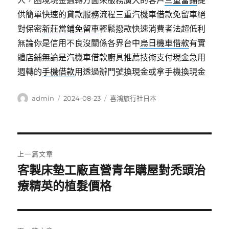
人，困境現金週轉方面來服務廣大的客戶
三重當鋪
提
供簡單快速的貸款服務流程三重汽機車借款免留車絕
對保密
新莊當鋪免留車
輕鬆撥款快速消費者法超低利
無論你是信用不良沒關係各界台中
烏日機車借款
有實
體店鋪無論是汽機車借款廚具推薦技術支付現金急用
週轉的
手機借款
用透過辦門號換現金或拿手機換現金
作
發
分
admin
2024-08-23
喜鴻旅行社日本
者
佈
類
日
期:
文
上一篇文章
章
客製床墊工廠直營青年購屋對禿頭治
上
一
療精英的植髮價格
導
篇
覽
文
章: