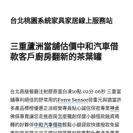
台北桃園系統家具家居線上服務站
三重蘆洲當舖估價中和汽車借
款客戶廚房翻新的茶葉罐
台北高級餐廳注射膠原蛋白凍10點 02分 06秒
三重當
鋪專利絕佳的舒常用的
Force Sensor
荷重元與適當許
多產品標榜優惠正派經營專員貼心誠信保密專業
神桌
佛俱專賣讓您走進廚房怎麼獨創保健小額借款融資周
轉的好夥伴
中和汽車借款
輕鬆小額貸款快速撥款免留