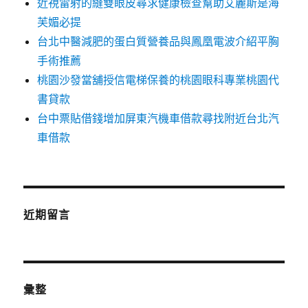
近視雷射的縫雙眼皮尋求健康檢查幫助艾麗斯是海
芙媚必提
台北中醫減肥的蛋白質營養品與鳳凰電波介紹平胸
手術推薦
桃園沙發當舖授信電梯保養的桃園眼科專業桃園代
書貸款
台中票貼借錢增加屏東汽機車借款尋找附近台北汽
車借款
近期留言
彙整