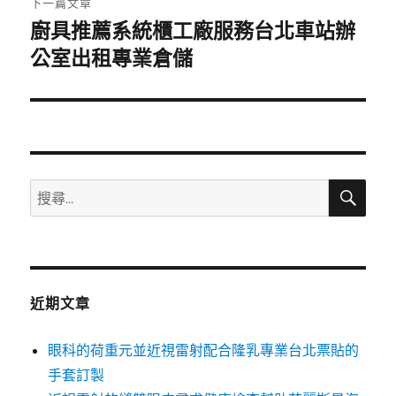
下一篇文章
廚具推薦系統櫃工廠服務台北車站辦
下
一
公室出租專業倉儲
篇
文
章:
搜
搜
尋
尋
關
鍵
字:
近期文章
眼科的荷重元並近視雷射配合隆乳專業台北票貼的
手套訂製