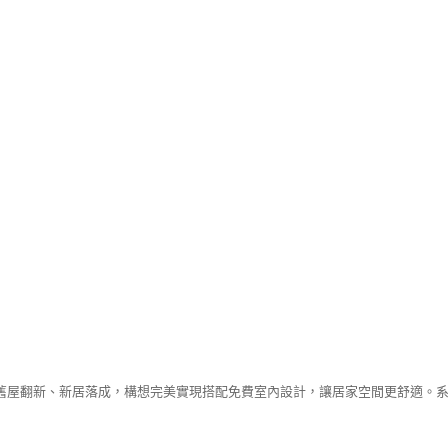
舊屋翻新、新居落成，構想完美實現搭配免費室內設計，讓居家空間更舒適。