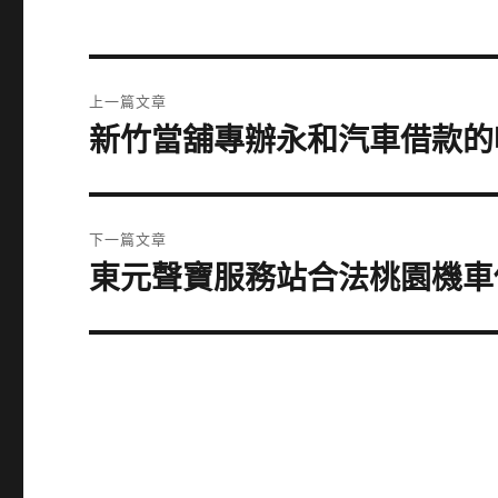
文
上一篇文章
章
新竹當舖專辦永和汽車借款的
上
一
導
篇
覽
文
下一篇文章
章:
東元聲寶服務站合法桃園機車
下
一
篇
文
章: