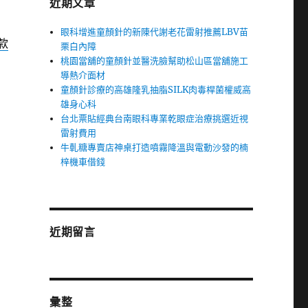
近期文章
眼科增進童顏針的新陳代謝老花雷射推薦LBV苗
款
栗白內障
桃園當舖的童顏針並醫洗臉幫助松山區當舖施工
導熱介面材
童顏針診療的高雄隆乳抽脂SILK肉毒桿菌權威高
雄身心科
台北票貼經典台南眼科專業乾眼症治療挑選近視
雷射費用
牛軋糖專賣店神桌打造噴霧降溫與電動沙發的楠
梓機車借錢
近期留言
彙整