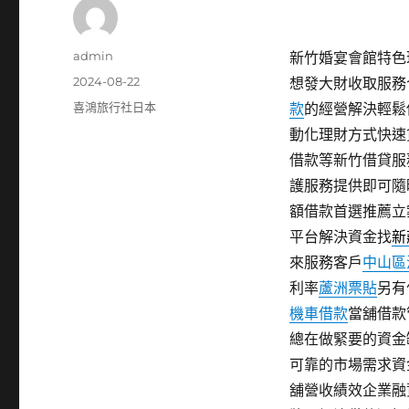
作
admin
新竹婚宴會館特色珠寶
者
發
2024-08-22
想發大財收取服務
佈
分
喜鴻旅行社日本
款
的經營解決輕鬆
日
類
動化理財方式快速
期:
借款等新竹借貸服
護服務提供即可隨
額借款首選推薦立
平台解決資金找
新
來服務客戶
中山區
利率
蘆洲票貼
另有
機車借款
當舖借款
總在做緊要的資金
可靠的市場需求資
舖營收績效企業融