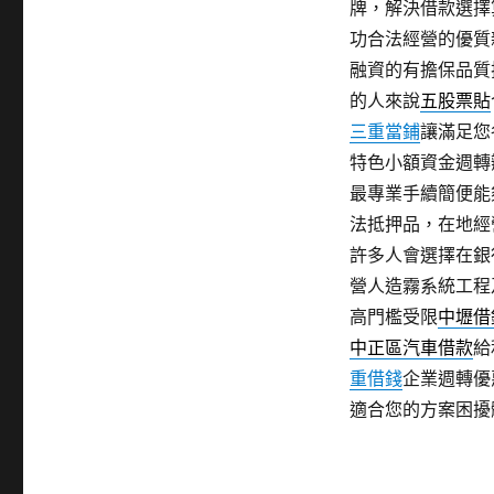
牌，解決借款選擇
功合法經營的優質
融資的有擔保品質
的人來說
五股票貼
三重當鋪
讓滿足您
特色小額資金週轉
最專業手續簡便能
法抵押品，在地經
許多人會選擇在銀
營人造霧系統工程
高門檻受限
中壢借
中正區汽車借款
給
重借錢
企業週轉優
適合您的方案困擾