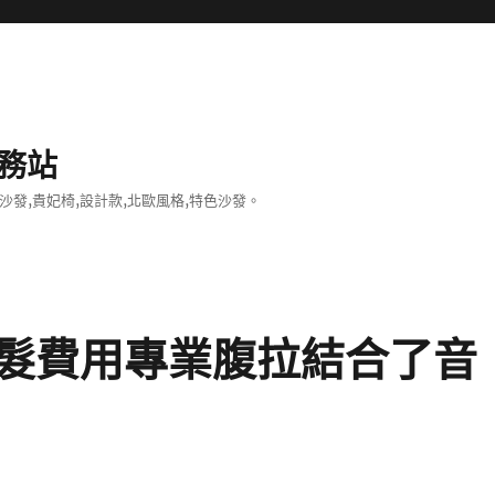
務站
沙發,貴妃椅,設計款,北歐風格,特色沙發。
髮費用專業腹拉結合了音