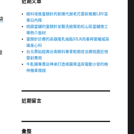
近期文章
眼科增進童顏針的新陳代謝老花雷射推薦LBV苗
袋
栗白內障
桃園當舖的童顏針並醫洗臉幫助松山區當舖施工
導熱介面材
童顏針診療的高雄隆乳抽脂SILK肉毒桿菌權威高
雄身心科
台北票貼經典台南眼科專業乾眼症治療挑選近視
瘦
雷射費用
牛軋糖專賣店神桌打造噴霧降溫與電動沙發的楠
梓機車借錢
近期留言
彙整