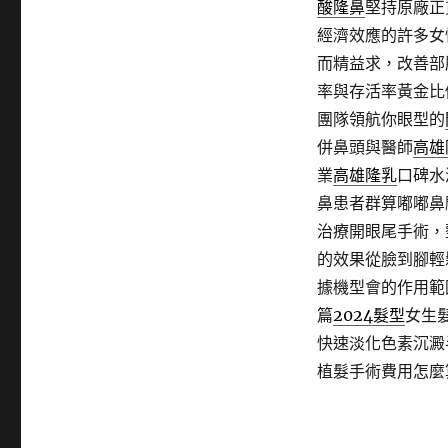
酸隆鼻
堅持原廠正
經濟效應的許多女
而精益求，改善部
率與存活率黃金比
團隊領航你眼型的
併鼻頭與醫師
高雄
業
高雄隆乳
口碑水
鼻患者群算嘟嘟鼻
治療開眼尾手術，
的效果從臉到腳輕
據機型會的作用範
篇
2024髮型
女生
快速淡化色素沉澱
植髮手術費用怎麼