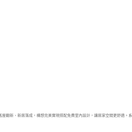
舊屋翻新、新居落成，構想完美實現搭配免費室內設計，讓居家空間更舒適。