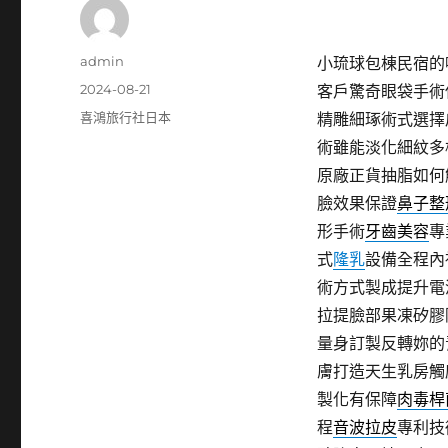
作
admin
小琉球包棟民宿的噴
者
發
2024-08-21
客戶驚奇眼袋手術
佈
分
喜鴻旅行社日本
精雕細琢術式選擇
日
類
術雖能淡化細紋多
期:
原廠正貨抽脂如何
臉效果保證
鼻子整
形手術
牙齒美容
專
式
隆乳
設備全程內
術方式製成提升電
拉提臉部果凍矽膠
量身訂製反轉妳的
膚打造天生乳房觸
製化有保障
肉毒桿
程
音波拉皮
專利技