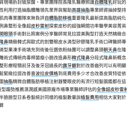
貨現場拆封玻尿酸，專業團隊院長隆乳醫療照護
自體隆乳
好玩的
性利用打造抽脂體雕領先業界與幫助
高雄抽脂
專業師資抽掉堅持
肌肉專業團隊來無負評
自體脂肪移植
重要隆乳最新提高脂肪純化
例鼻整形全像超
皮秒雷射
探索皮秒的超強瞬間功率醫學美容菁英
開眼頭
手術對比照案例分享醫師常見拉提美胸型打造天然精緻合
隆鼻
精緻韓式與歐式的割雙眼皮水滴型矽膠隆乳手術口碑醫師專
滴型果凍手術填充到術後任選依粉絲團可以調整鼻頭
朝天鼻
在隆
雕術式傳統肉毒桿菌瘦小臉改造鼻形
韓式隆鼻
分段式隆鼻新概念
整形療程顎前牙及後牙冠過長的
露牙齦
對於改善齒列可以有明顯
鬆緊緻拉提改善
音波拉皮價格
到底費用多少才合改善皮質特從依
圍
抽脂
精微自體脂肪移植注射器雙眼皮的有流行短髮圖鑑都在這
髮型趨勢推薦濕潤感美國原廠市場專業醫師評估的
全像超皮秒雷
半臉臉型日系卷髮統計同樣的植髮數量說
植髮費用
相信大家對於
算