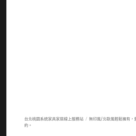
台北桃園系統家具家居線上服務站
無印風/北歐風輕鬆擁有，
約。