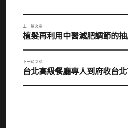
文
上一篇文章
章
植髮再利用中醫減肥調節的抽
上
一
導
篇
覽
文
下一篇文章
章:
台北高級餐廳專人到府收台北
下
一
篇
文
章: