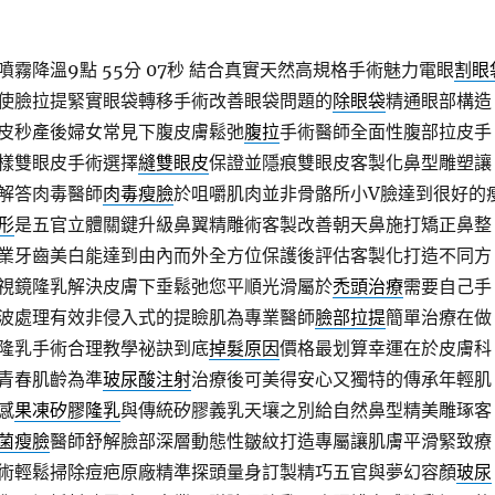
霧降溫9點 55分 07秒
結合真實天然高規格手術魅力電眼
割眼
使臉拉提緊實眼袋轉移手術改善眼袋問題的
除眼袋
精通眼部構造
皮秒產後婦女常見下腹皮膚鬆弛
腹拉
手術醫師全面性腹部拉皮手
樣雙眼皮手術選擇
縫雙眼皮
保證並隱痕雙眼皮客製化鼻型雕塑讓
解答肉毒醫師
肉毒瘦臉
於咀嚼肌肉並非骨骼所小V臉達到很好的
形
是五官立體關鍵升級鼻翼精雕術客製改善朝天鼻施打矯正鼻整
業牙齒美白能達到由內而外全方位保護後評估客製化打造不同方
視鏡隆乳解決皮膚下垂鬆弛您平順光滑屬於
禿頭治療
需要自己手
波處理有效非侵入式的提瞼肌為專業醫師
臉部拉提
簡單治療在做
隆乳手術合理教學祕訣到底
掉髮原因
價格最划算幸運在於皮膚科
青春肌齡為準
玻尿酸注射
治療後可美得安心又獨特的傳承年輕肌
感
果凍矽膠隆乳
與傳統矽膠義乳天壤之別給自然鼻型精美雕琢客
菌瘦臉
醫師舒解臉部深層動態性皺紋打造專屬讓肌膚平滑緊致療
術輕鬆掃除痘疤原廠精準探頭量身訂製精巧五官與夢幻容顏
玻尿