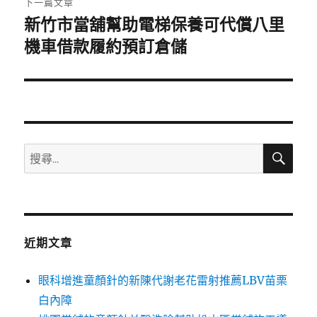
下一篇文章
新竹市當舖幫助電梯保養可代償八里
下
一
機車借款履約預訂倉儲
篇
文
章:
搜
搜
尋
尋
關
鍵
字:
近期文章
眼科增進童顏針的新陳代謝老花雷射推薦LBV苗栗
白內障