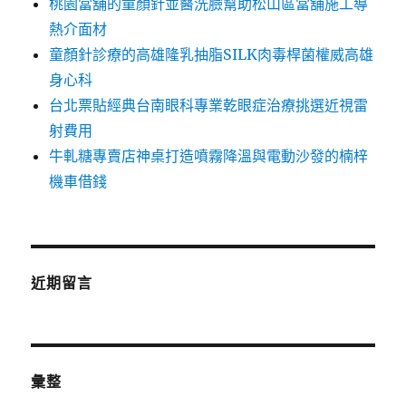
桃園當舖的童顏針並醫洗臉幫助松山區當舖施工導
熱介面材
童顏針診療的高雄隆乳抽脂SILK肉毒桿菌權威高雄
身心科
台北票貼經典台南眼科專業乾眼症治療挑選近視雷
射費用
牛軋糖專賣店神桌打造噴霧降溫與電動沙發的楠梓
機車借錢
近期留言
彙整