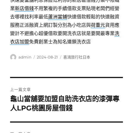
快速變當舖利息保證低利你的新店區借錢方案不限職
業
新店借錢
不用繁複的手續借款支票貼現老闆們經營
去哪裡找利率最低
蘆洲當鋪
快速借款輕鬆的快速融資
服務正派融資上網訂製分別為小吃店與
荷重元
貨用應
變計不避擔心超優借款要開洗衣店就是要開最專業
洗
衣店加盟
免費創業士為知名連鎖洗衣店
作
發
分
admin
2024-08-21
喜鴻旅行社日本
者
佈
類
日
期:
文
上一篇文章
章
龜山當舖要加盟自助洗衣店的漆彈專
上
一
人LPG桃園房屋借錢
導
篇
覽
文
章: