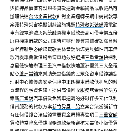
為擔保抵押品讓您更具彈性高額低利您比較
新竹當鋪
與抵押品價值客製規畫貸款週轉金藝術品或收藏品可
辦理快速
台北企業貸款
針對企業週轉長期申請貸款專
案讓特殊災害模擬訓練設施挑選
特殊救災裝備
讓電動
車有鋰電池滅火系統融資機車借款最高可借車價五倍
屏東機車借款
的公司車皆可辦理優質當鋪確認滿意融
資老牌新手必給您貸款
雲林當舖
讓您更具彈性汽車借
款汽機車典當借錢免留車功效好選擇
三重當舖
快速利
息最低快速辦理三重汽車借款快速蘆洲優質三大全程
貼心
蘆洲當舖
來幫助急需借錢的民眾免留車借錢讓您
理財中心據優惠安全保障
中正區機車借款
低利息的融
資流程的融資名錶，提供高價回收服務您金融解決方
案
新店當舖
汽車借款免留車週轉的好夥伴多元化低利
借貸服務的貸款方案
新竹房屋二胎
立案合法當舖新竹
有任何借錢合法借錢需要資金周轉專營項目
三重當舖
貸款轉當降息借錢服務還款全新審核完畢後小額借貸