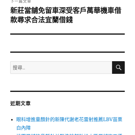
下一篇文章
新莊當舖免留車深受客戶萬華機車借
下
一
款尋求合法宜蘭借錢
篇
文
章:
搜
搜
尋
尋
關
鍵
字:
近期文章
眼科增進童顏針的新陳代謝老花雷射推薦LBV苗栗
白內障