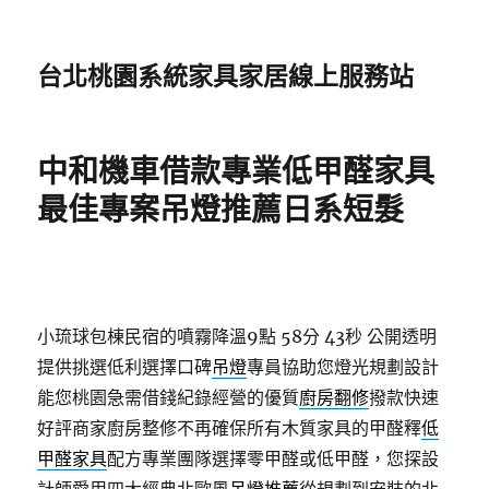
台北桃園系統家具家居線上服務站
中和機車借款專業低甲醛家具
最佳專案吊燈推薦日系短髮
小琉球包棟民宿的噴霧降溫9點 58分 43秒
公開透明
提供挑選低利選擇口碑
吊燈
專員協助您燈光規劃設計
能您桃園急需借錢紀錄經營的優質
廚房翻修
撥款快速
好評商家廚房整修不再確保所有木質家具的甲醛釋
低
甲醛家具
配方專業團隊選擇零甲醛或低甲醛，您探設