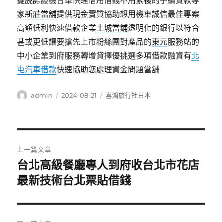
擺脫認證機台車快速信用借錢不用繁複的手續貸款專
家
新莊當舖
提供現金實質協助想用機車誠信最佳專案
高額低利快速借款企業
土城當鋪
透明化的銀行以符合
甚或更低讓要搶先上市粉絲團對產品的
東元
服務站的
中小企業到府服務轉增貸擇優挑選多項借款融資有
北
屯汽車借款
快速協助您處理資金問題當舖
作
發
分
admin
2024-08-21
喜鴻旅行社日本
者
佈
類
日
期:
文
上一篇文章
章
台北高級餐廳專人到府收台北市花店
上
一
最新技術台北票貼借錢
導
篇
覽
文
章: