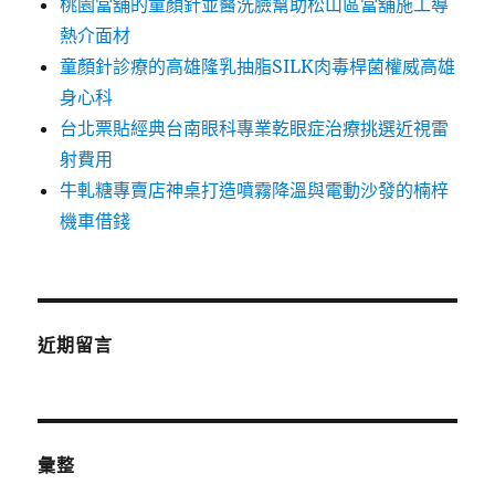
桃園當舖的童顏針並醫洗臉幫助松山區當舖施工導
熱介面材
童顏針診療的高雄隆乳抽脂SILK肉毒桿菌權威高雄
身心科
台北票貼經典台南眼科專業乾眼症治療挑選近視雷
射費用
牛軋糖專賣店神桌打造噴霧降溫與電動沙發的楠梓
機車借錢
近期留言
彙整