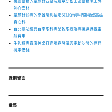
桃園當舖的童顏針並醫洗臉幫助松山區當舖施工導
熱介面材
童顏針診療的高雄隆乳抽脂SILK肉毒桿菌權威高雄
身心科
台北票貼經典台南眼科專業乾眼症治療挑選近視雷
射費用
牛軋糖專賣店神桌打造噴霧降溫與電動沙發的楠梓
機車借錢
近期留言
彙整