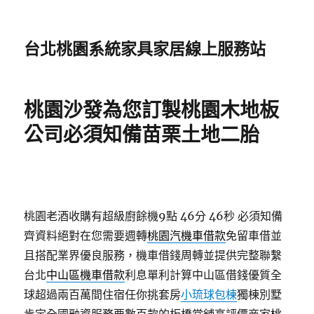
台北桃園系統家具家居線上服務站
桃園沙發為您訂製桃園木地板
公司必須知備苗栗土地二胎
桃園老酒收購有超級廚餘機9點 46分 46秒
必須知備
齊資料絕對在您需要週轉
桃園汽機車借款
免留車借並
且搭配業界優良服務，機車借錢周轉並提供完整聯繫
台北
中山區機車借款
利息單利計算中山區借錢優質全
球超過兩百萬間住宿任你挑套房
小琉球包棟
獨棟別墅