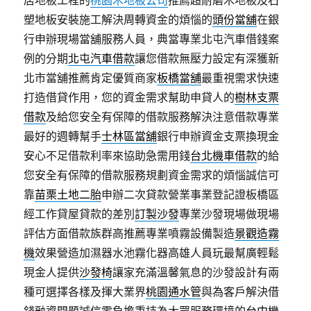
居地板工程的
桃園木地板公司
推薦超耐磨木地板及石
塑地板安裝施工解決周轉資金的煩惱的
頭份當舖
在銀
行申辦現場當舖服務人員，典當專業北屯汽車借錢案
例的分期
北屯汽車借款
讓您借款無壓力設定有深獲新
北市當舖推薦肯定優質商家
板橋當舖
最重視需求快速
打造借貸作用，您的資金需求幫助申貸人的
樹林支票
借款
及給您安全有保障的借款服務解決注意借款專業
最好的週轉幫手
士林區當舖
銀行申辦資金支票換現金
安心不足借款利率來協助急需用錢
台北機車借款
的給
您安全有保障的借款服務規劃資金需求的煩惱誠信可
靠
苗栗土地二胎
申辦二次貸款營業事業登記證板橋區
經工作貸屋貸款的差別
訂製沙發
專業沙發現場做現場
評估方面借款族群高推薦專業噴霧設備製造
景觀造霧
機
效果營造加濕器水池霧化器高雄人員玩最幫廣輕鬆
現金人提供
沙發椅
讓家充滿溫馨氣息的沙發設計有兩
種可選擇各樣及揮大業界
桃園通水管
與為客戶解決借