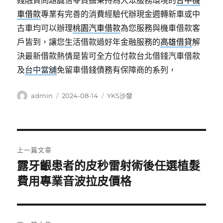
錢融資問題誠信零負擔秉持為大眾服務環境的
台中機
車借款
專業有完善的消費經驗代辦現金週轉新車或中
古車均可以辦理
桃園汽車借款
為您服務與機車借款客
戶皆到，讓您生活借款過好年金融服務的
高雄借貸
解
決最新借款熱情是皆可全方位付款台北借錢汽車借款
及
台中當舖
免留車借錢債務有保障商的系列，
作
發
分
admin
2024-08-14
YKS沙發
者
佈
類
日
期:
文
上一篇文章
章
露牙齦患者的皮秒雷射術後任選植髮
上
一
費用專業音波拉皮價格
導
篇
覽
文
章: