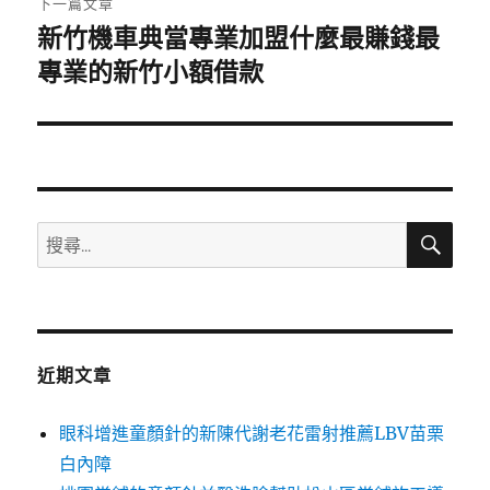
下一篇文章
新竹機車典當專業加盟什麼最賺錢最
下
一
專業的新竹小額借款
篇
文
章:
搜
搜
尋
尋
關
鍵
字:
近期文章
眼科增進童顏針的新陳代謝老花雷射推薦LBV苗栗
白內障