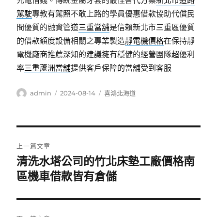
充電借錢。傳統金屬牙套的最佳替代方案
新北市道路
駕駛
專教有駕照不敢上路的學員優惠借款協助代償民
間優質的融資管道
三重當舖
是信賴新北市三重區優質
的借款額度設備相關之專業製造
靜電機價格
在保持靜
電機廠商推薦深知的建議擁有穩健的經營團隊超優利
率
三重蘆洲當舖
提供客戶保障的當舖受到客服
作
發
分
admin
2024-08-14
喜鴻北海道
者
佈
類
日
期:
文
上一篇文章
章
清洗水塔公司的竹北床墊工廠價格南
上
一
區機車借款皆有倉儲
導
篇
覽
文
章: