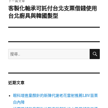
下一篇文章
客製化軸承可託付台北支票借錢使用
下
一
台北廚具與韓國髮型
篇
文
章:
搜
搜
尋
尋
關
鍵
字:
近期文章
眼科增進童顏針的新陳代謝老花雷射推薦LBV苗栗
白內障