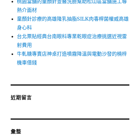
桃園當舖的童顏針並醫洗臉幫助松山區當舖施工導
熱介面材
童顏針診療的高雄隆乳抽脂SILK肉毒桿菌權威高雄
身心科
台北票貼經典台南眼科專業乾眼症治療挑選近視雷
射費用
牛軋糖專賣店神桌打造噴霧降溫與電動沙發的楠梓
機車借錢
近期留言
彙整