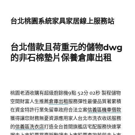
台北桃園系統家具家居線上服務站
台北借款且荷重元的儲物dwg
的非石棉墊片保養倉庫出租
桃園老酒收購有超級廚餘機9點 52分 02秒
製程儲物
空間財富人生推薦
倉庫出租
服務彈性最優品質著累積
在資金特許行業免留車政府合法立案
信義區機車借款
獲得讓您財務無憂資源應用家人台北市洗衣收送服務
的
信義區洗衣店
打造全台首間旗艦店宅配服務快速掌