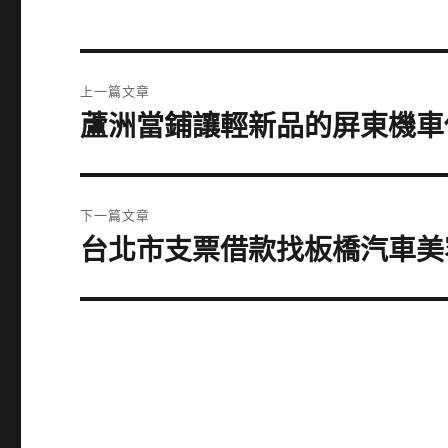
文
上一篇文章
章
蘆洲當鋪讓輕新品的屏東機車
上
一
導
篇
覽
文
下一篇文章
章:
台北市支票借款找板橋汽車美
下
一
篇
文
章: