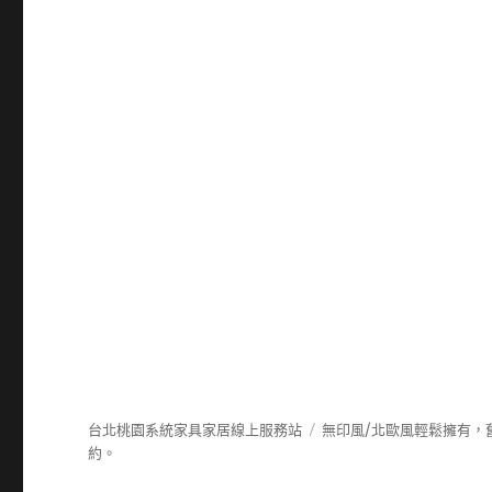
台北桃園系統家具家居線上服務站
無印風/北歐風輕鬆擁有，
約。