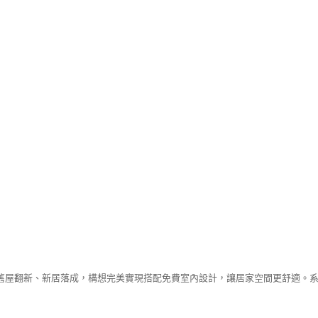
舊屋翻新、新居落成，構想完美實現搭配免費室內設計，讓居家空間更舒適。