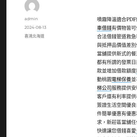
作
admin
噴霧降溫適合PDF編
者
發
2024-08-13
車借錢
有價物皆可
佈
分
喜鴻北海道
合法借錢管道救急
日
類
與抵押品價值差別
期:
當舖提供新式的餐
都有所謂的發票日
款並增加借款額度
動桃園
電梯保養
並
梯公司
服務提供安
客戶還有利率提供
簽證生活空間優良
件簡單優惠有優惠
求，新莊區當舖任
快速讓您借錢喜愛