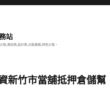
務站
沙發,貴妃椅,設計款,北歐風格,特色沙發。
資新竹市當舖抵押倉儲幫