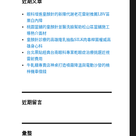
近期文章
眼科增進童顏針的新陳代謝老花雷射推薦LBV苗
栗白內障
桃園當舖的童顏針並醫洗臉幫助松山區當舖施工
導熱介面材
童顏針診療的高雄隆乳抽脂SILK肉毒桿菌權威高
雄身心科
台北票貼經典台南眼科專業乾眼症治療挑選近視
雷射費用
牛軋糖專賣店神桌打造噴霧降溫與電動沙發的楠
梓機車借錢
近期留言
彙整