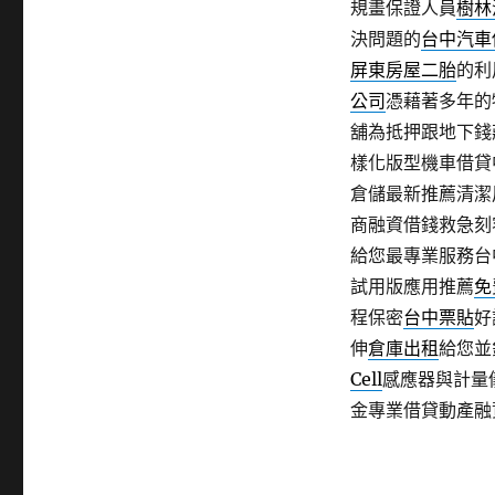
規畫保證人員
樹林
決問題的
台中汽車
屏東房屋二胎
的利
公司
憑藉著多年的
舖為抵押跟地下錢
樣化版型機車借貸
倉儲最新推薦清潔
商融資借錢救急刻
給您最專業服務台
試用版應用推薦
免
程保密
台中票貼
好
伸
倉庫出租
給您並
Cell
感應器與計量
金專業借貸動產融