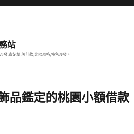
務站
沙發,貴妃椅,設計款,北歐風格,特色沙發。
飾品鑑定的桃園小額借款