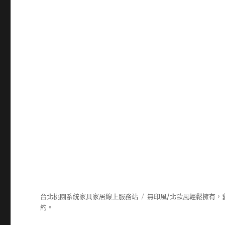
台北桃園系統家具家居線上服務站
無印風/北歐風輕鬆擁有，
約。