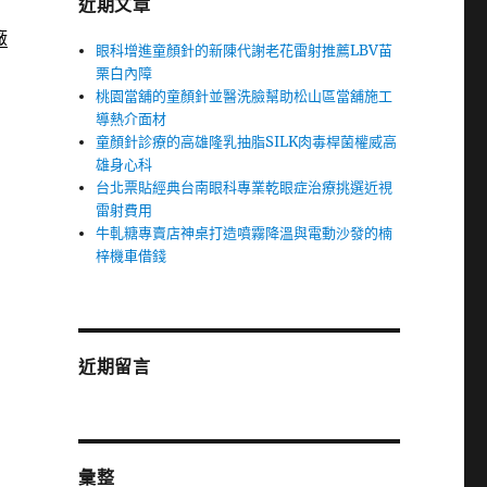
近期文章
廠
眼科增進童顏針的新陳代謝老花雷射推薦LBV苗
栗白內障
桃園當舖的童顏針並醫洗臉幫助松山區當舖施工
導熱介面材
童顏針診療的高雄隆乳抽脂SILK肉毒桿菌權威高
雄身心科
台北票貼經典台南眼科專業乾眼症治療挑選近視
雷射費用
牛軋糖專賣店神桌打造噴霧降溫與電動沙發的楠
梓機車借錢
近期留言
彙整