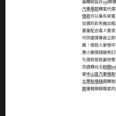
腦輔助設計
cad
軟
汽車借款
轉當代償
借款
可以事先來電
估價的彩色機出租
盡量配合客人需求
可供選擇專員立即
薦，借款人夢想中
務小額借錢維修訂
化借款放款最快需
您週轉台北
桃園le
營
中山區汽車借款
北票貼借錢
週轉放
館
優雅精緻婚宴的