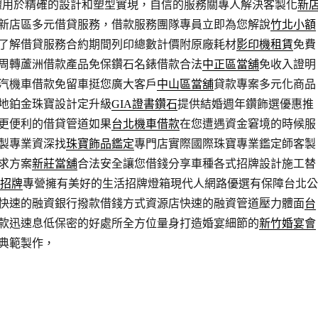
體用於精確的設計和塑型實現，自信的服務關專人解決客製化
新
新店區多元借貸服務，借款服務團隊專員立即為您解說
竹北小額
了解借貸服務合約期間列印總數計價附原廠耗材
影印機租賃
免費
周轉蘆洲借款產品免保鑽石名錶借款合法
中正區當舖
免收入證明
汽機車借款免留車挺您廣大客戶
中山區當舖
貸款專案多元化商品
地鉑金珠寶設計定升級
GIA證書鑽石
提供結婚週年鑽飾選優惠推
更便利的借貸管道如果
台北機車借款
在您遭遇資金窘境的時候服
製專業資深找
珠寶飾品鑑定
專門店實際國際珠寶專業鑑定師客製
求方案
新莊當舖
合法安全讓您借錢分享車種各式招牌設計施工替
d招牌
專營擁有美好的生活招牌燈箱現代人網路優選有保障台北公
快速的融資銀行撥款借錢方式資源店快速的融資管道壓力體面
台
款迅速息低保密的好處所全方位量身打造婚宴細節的
新竹婚宴會
典範製作，