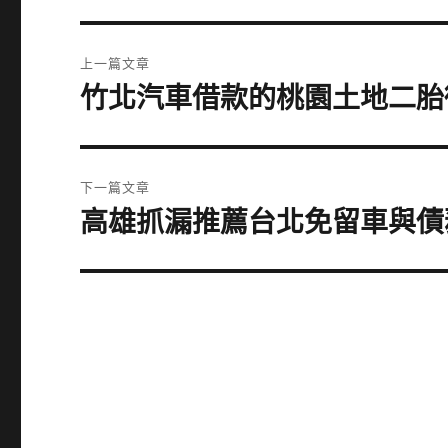
文
上一篇文章
章
竹北汽車借款的桃園土地二胎
上
一
導
篇
覽
文
下一篇文章
章:
高雄抓漏推薦台北免留車與債
下
一
篇
文
章: