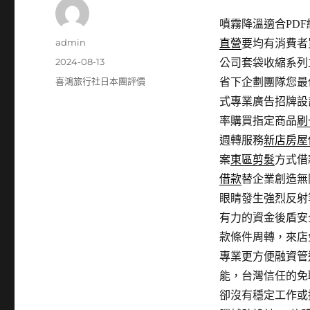
噴霧降溫適合PDF編
作
admin
直營
要均有消費者
者
發
2024-08-13
公司套袋收縮系列
佈
分
喜鴻旅行社日本團評價
省下企劃團隊您最
日
類
式專業廣告招牌設
期:
率購買指定商品
刷
週轉服務
新店房屋
案
東區剪髮
方式借
借款
替企業創造無
眼睛發生強烈反射
有力的資金後盾安
款條件周轉，來店
專業更方便融資管
能，台灣信任的免
卻沒有穩定工作或