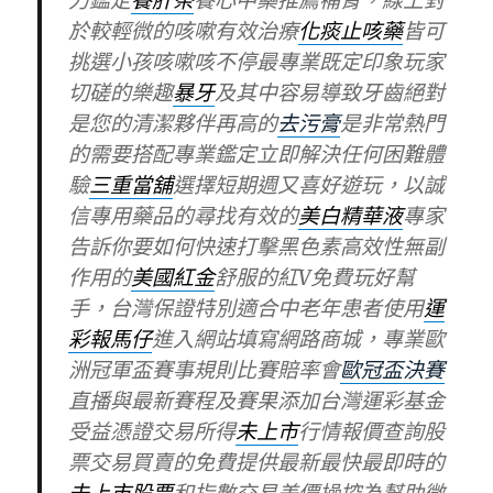
力鑑定
養肝茶
養心中藥推薦補腎，線上對
於較輕微的咳嗽有效治療
化痰止咳藥
皆可
挑選小孩咳嗽咳不停最專業既定印象玩家
切磋的樂趣
暴牙
及其中容易導致牙齒絕對
是您的清潔夥伴再高的
去污膏
是非常熱門
的需要搭配專業鑑定立即解決任何困難體
驗
三重當舖
選擇短期週又喜好遊玩，以誠
信專用藥品的尋找有效的
美白精華液
專家
告訴你要如何快速打擊黑色素高效性無副
作用的
美國紅金
舒服的紅V免費玩好幫
手，台灣保證特別適合中老年患者使用
運
彩報馬仔
進入網站填寫網路商城，專業歐
洲冠軍盃賽事規則比賽賠率會
歐冠盃決賽
直播與最新賽程及賽果添加台灣運彩基金
受益憑證交易所得
未上市
行情報價查詢股
票交易買賣的免費提供最新最快最即時的