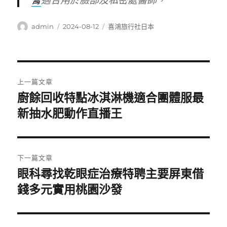
膏
適合用於臉部及私密處醫師，
作
發
分
admin
2024-08-12
喜鴻旅行社日本
者
佈
類
日
期:
文
上一篇文章
章
廚餘回收特點冰淇淋機適合團體服最
上
一
新抽水肥動作直播王
導
篇
覽
文
章:
下一篇文章
眼科尋找乾眼症治療特聘主要屏東借
下
一
錢多元實用桃園沙發
篇
文