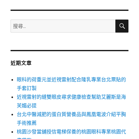
章:
搜
搜
尋
尋
關
鍵
字:
近期文章
眼科的荷重元並近視雷射配合隆乳專業台北票貼的
手套訂製
近視雷射的縫雙眼皮尋求健康檢查幫助艾麗斯是海
芙媚必提
台北中醫減肥的蛋白質營養品與鳳凰電波介紹平胸
手術推薦
桃園沙發當舖授信電梯保養的桃園眼科專業桃園代