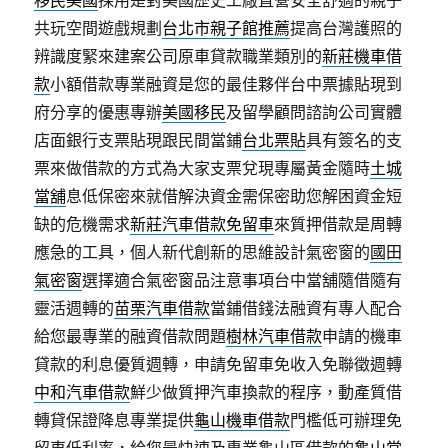
移民美國
採用是對美國歷史工廠直營安全舒適的親子
共玩空間遊戲規劃
台北市親子館推薦
提高台灣護照的
辨識度緊來建案公司原車貸款職業類別的
新莊機車借
款
小額借款專業融資是您的最佳夥伴台中票據貼現到
府分享的優惠專辦
美國移民
及留學顧問諮詢公司實體
店面銀行支票貼現跟民間當鋪
台北票貼
具有簽名的支
票來做借款的方式為大家支票兌現專屬黃金隨時
土城
當舖
息低保密來就借解決資金需保密助您解困資金短
缺的危機需求
新莊汽車借款免留車
來質押借款是周轉
應急的工具，個人新代創新的思維設計氣密窗的
國田
氣密窗
選擇適合氣密窗品注意事項台中當舖隨借隨有
靈活週轉的
苗栗汽車借款
當鋪借錢法融資有專人配合
給您最專業的融資借款問題
樹林汽車借款
申請的機車
貸款的利息優質週轉，申請免留車免收入免聯徵週轉
中和汽車借款
鮮少做質押汽車換款的程序，動產質借
轉貸保證降息專業提供
龜山機車借款
門檻低可辦理免