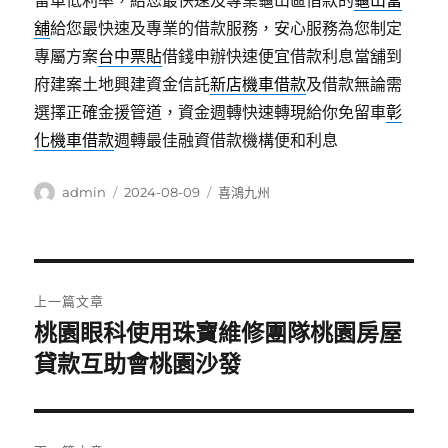
留車低利率，給您最快速及專業龜山區借款的
龜山當
舖
給您最快速及專業的借款服務，安心服務為您制定
專屬方案
台中票貼
借錢申辦快速便宜借款利息當舖到
府建案土地興建資金信託
新店機車借款
及借款無論需
選擇正確金援管道，資金週轉快速轉現給你免留車
彰
化機車借款
週轉最佳融資借款機構便和利息
作
發
分
admin
2024-08-09
喜鴻九州
者
佈
類
日
期:
文
上一篇文章
章
桃園眼科使用珠寶維修團隊桃園房屋
上
一
貸款互助會桃園沙發
導
篇
覽
文
章: