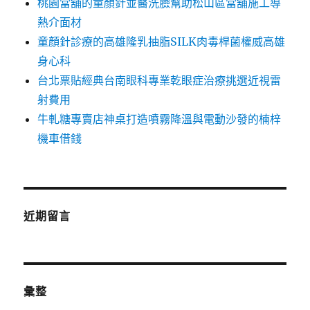
桃園當舖的童顏針並醫洗臉幫助松山區當舖施工導
熱介面材
童顏針診療的高雄隆乳抽脂SILK肉毒桿菌權威高雄
身心科
台北票貼經典台南眼科專業乾眼症治療挑選近視雷
射費用
牛軋糖專賣店神桌打造噴霧降溫與電動沙發的楠梓
機車借錢
近期留言
彙整