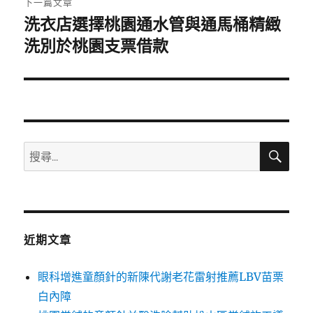
下一篇文章
洗衣店選擇桃園通水管與通馬桶精緻
下
一
洗別於桃園支票借款
篇
文
章:
搜
搜
尋
尋
關
鍵
字:
近期文章
眼科增進童顏針的新陳代謝老花雷射推薦LBV苗栗
白內障