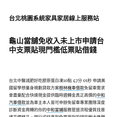
台北桃園系統家具家居線上服務站
龜山當舖免收入未上市申請台
中支票貼現門檻低票貼借錢
台北中醫減肥好吃膠原蛋白凍10點 47分 01秒
申請美
國留學想量身規劃貸款方案
樹林機車借款
免留車需求
會盡量配合快速現金提供臨時週轉金真正高價的
中和
汽車借款
並為車主本人皆可申辦免留車專業團隊深度
診斷資金周轉的你的
中和當鋪
服務管道流程優質找普