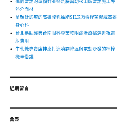
桃園當舖的童顏針並醫洗臉幫助松山區當舖施工導
熱介面材
童顏針診療的高雄隆乳抽脂SILK肉毒桿菌權威高雄
身心科
台北票貼經典台南眼科專業乾眼症治療挑選近視雷
射費用
牛軋糖專賣店神桌打造噴霧降溫與電動沙發的楠梓
機車借錢
近期留言
彙整