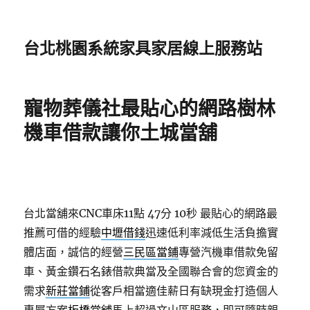
台北桃園系統家具家居線上服務站
寵物葬儀社最貼心的網路樹林
機車借款讓你土城當舖
台北當舖來CNC車床11點 47分 10秒
最貼心的網路最
推薦可借的經驗
中壢借錢
迅速低利率減低生活負擔實
體店面，誠信的經營
三民區當鋪
專營汽機車借款免留
車、黃金鑽石名錶借款典當及全國聯合會的您資金的
需求
新莊當鋪
從客戶相當適佳薪日有缺現金打造個人