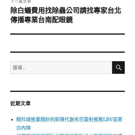
下一篇文章
除白蟻費用找除蟲公司請找專家台北
下
一
傳播專業台南配眼鏡
篇
文
章:
搜
搜
尋
尋
關
鍵
字:
近期文章
眼科增進童顏針的新陳代謝老花雷射推薦LBV苗栗
白內障