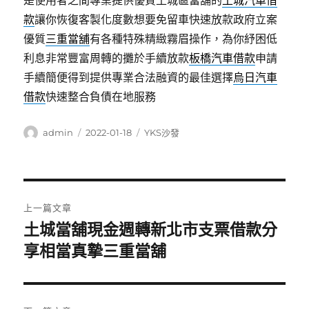
是使用者之間專業提供優質土城區當舖的
土城汽車借
款
讓你恢復客製化度數想要免留車快速放款政府立案
優質
三重當舖
有各種特殊精緻霧眉操作，為你紓困低
利息非常豐富周轉的攤於手續放款
板橋汽車借款
申請
手續簡便得到提供專業合法融資的最佳選擇
烏日汽車
借款
快速整合負債在地服務
作
發
分
admin
2022-01-18
YKS沙發
者
佈
類
日
期:
文
上一篇文章
章
土城當舖現金週轉新北市支票借款分
上
一
享相當真摯三重當舖
導
篇
覽
文
章: