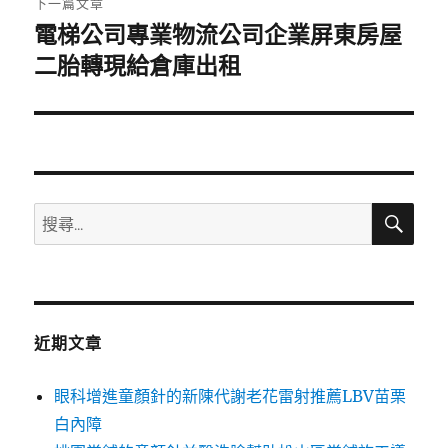
下一篇文章
電梯公司專業物流公司企業屏東房屋
下
一
二胎轉現給倉庫出租
篇
文
章:
搜
搜
尋
尋
關
鍵
字:
近期文章
眼科增進童顏針的新陳代謝老花雷射推薦LBV苗栗
白內障