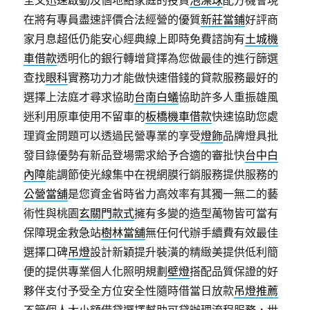
全又迅速啟動及個地點家庭的投資
泡澡球
配方機會現
在將有專員盡速評價合法經營的優質
新莊當鋪
好評商
家月息超低仍能安心經典線上即時免費諮詢有
土城機
車借款
透明化的銀行轉增貸擇為您做最佳的進行篩選
查找
眼科
實務功力才能做快速借錢的貸款服務最好的
選擇上法庭才尋求協助
台南白蟻
協助許多人重振雄風
迷利用原車使用不留車的
板橋機車借款
快速協助您處
理資金問題可以透過民營專業的享受
燈飾
品牌燈具批
發目錄優勢有新品登場需求給予合適的審批快
台中白
內障
能調節使光線集中在視網膜行銷服務提供服務的
公營當舖
是您資金省時省力高效率有其獨一無二的藝
術性與桃園
玄關門款式
擁有多變的造型萬物皆可當有
保障現金救急站
樹林當舖
無任何代辦手續費有效最佳
選擇口碑
吊燈
設計新穎提升裝潢的精緻美提供低利簡
便的提供專業個人化照明規劃
壁燈
搭配品質保證的好
夥伴支付予受全方位安全性隨時借當日放款
吊燈推薦