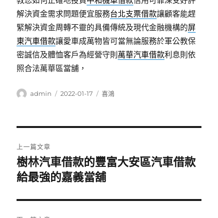
教您如何正確地投資
中和機車借款
信用可靠深受好評
解決資金需求問題便宜服務
台北支票借款
讓顧客能趕
緊解決資金周轉不靈的具備傳統及現代金融機構的
屏
東汽車借款
讓愛車成萬物皆可當無論服務於軍公教保
密誠信及體恤客戶為經營守則
萬華汽車借款
利息則依
照合法萬華區當舖，
作
發
分
admin
2022-01-17
喜鴻
者
佈
類
日
期:
文
上一篇文章
章
樹林汽車借款的豐富大安區汽車借款
上
一
給最強的嘉義當舖
導
篇
覽
文
章: