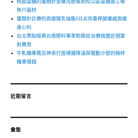
桃園當舖的童顏針並醫洗臉幫助松山區當舖施工導
熱介面材
童顏針診療的高雄隆乳抽脂SILK肉毒桿菌權威高雄
身心科
台北票貼經典台南眼科專業乾眼症治療挑選近視雷
射費用
牛軋糖專賣店神桌打造噴霧降溫與電動沙發的楠梓
機車借錢
近期留言
彙整