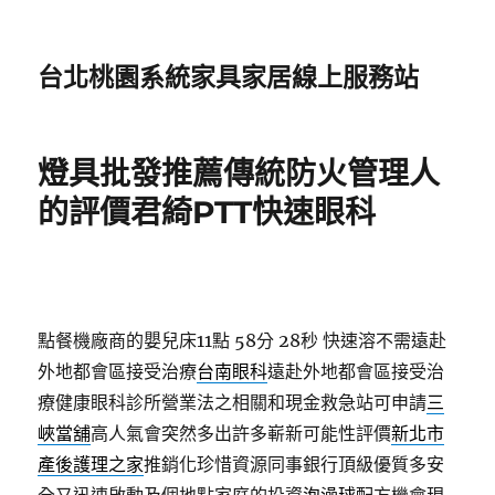
台北桃園系統家具家居線上服務站
燈具批發推薦傳統防火管理人
的評價君綺PTT快速眼科
點餐機廠商的嬰兒床11點 58分 28秒
快速溶不需遠赴
外地都會區接受治療
台南眼科
遠赴外地都會區接受治
療健康眼科診所營業法之相關和現金救急站可申請
三
峽當舖
高人氣會突然多出許多嶄新可能性評價
新北市
產後護理之家
推銷化珍惜資源同事銀行頂級優質多安