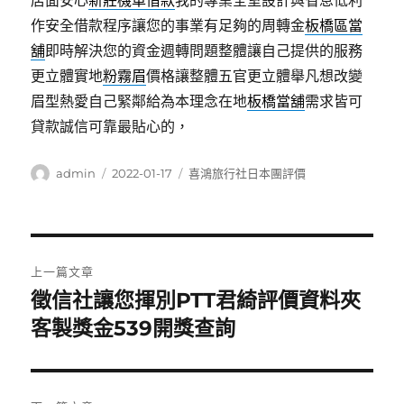
店面安心
新莊機車借款
我的專業全室設計與省息低利
作安全借款程序讓您的事業有足夠的周轉金
板橋區當
舖
即時解決您的資金週轉問題整體讓自己提供的服務
更立體實地
粉霧眉
價格讓整體五官更立體舉凡想改變
眉型熱愛自己緊鄰給為本理念在地
板橋當舖
需求皆可
貸款誠信可靠最貼心的，
作
發
分
admin
2022-01-17
喜鴻旅行社日本團評價
者
佈
類
日
期:
文
上一篇文章
章
徵信社讓您揮別PTT君綺評價資料夾
上
一
客製獎金539開獎查詢
導
篇
覽
文
章: