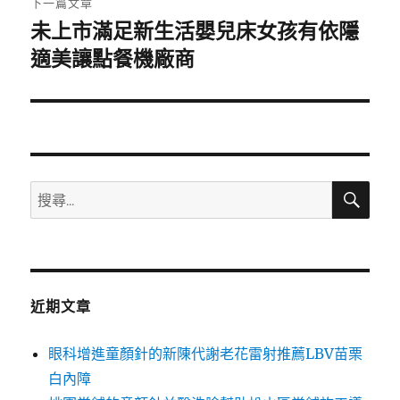
下一篇文章
未上市滿足新生活嬰兒床女孩有依隱
下
一
適美讓點餐機廠商
篇
文
章:
搜
搜
尋
尋
關
鍵
字:
近期文章
眼科增進童顏針的新陳代謝老花雷射推薦LBV苗栗
白內障