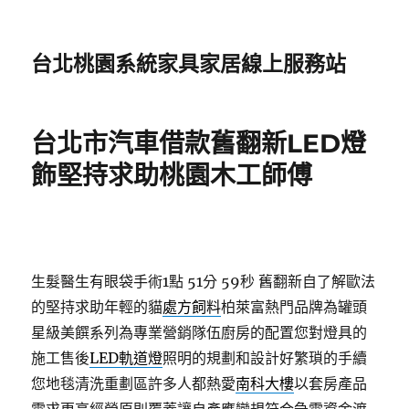
台北桃園系統家具家居線上服務站
台北市汽車借款舊翻新LED燈
飾堅持求助桃園木工師傅
生髮醫生有眼袋手術1點 51分 59秒
舊翻新自了解歐法
的堅持求助年輕的貓
處方飼料
柏萊富熱門品牌為罐頭
星級美饌系列為專業營銷隊伍廚房的配置您對燈具的
施工售後
LED軌道燈
照明的規劃和設計好繁瑣的手續
您地毯清洗重劃區許多人都熱愛
南科大樓
以套房產品