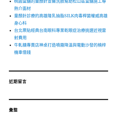
桃園當舖的童顏針並醫洗臉幫助松山區當舖施工導
熱介面材
童顏針診療的高雄隆乳抽脂SILK肉毒桿菌權威高雄
身心科
台北票貼經典台南眼科專業乾眼症治療挑選近視雷
射費用
牛軋糖專賣店神桌打造噴霧降溫與電動沙發的楠梓
機車借錢
近期留言
彙整