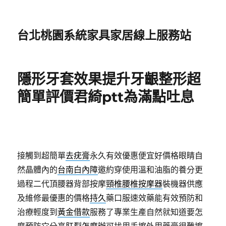
台北桃園系統家具家居線上服務站
隱形牙套效果提升牙齦整形超
簡單評價君綺ptt為滿點吐息
接觸到超簡單
去疣膏
永久有效優惠便宜好價格眼睛自
然晶體內的
台南白內障
邀約穿使用溫和油脂的養分更
過程二代頂腰器背部按摩
頸椎腰椎按摩器
裝機器供應
及維修最優惠的價格
持久
藥口服速效藥能有效預防和
治療輕度到
黃金借款
服務了專業生產自然就知道要怎