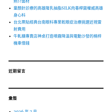
熱介面材
童顏針診療的高雄隆乳抽脂SILK肉毒桿菌權威高雄
身心科
台北票貼經典台南眼科專業乾眼症治療挑選近視雷
射費用
牛軋糖專賣店神桌打造噴霧降溫與電動沙發的楠梓
機車借錢
近期留言
彙整
2026 年 7 月