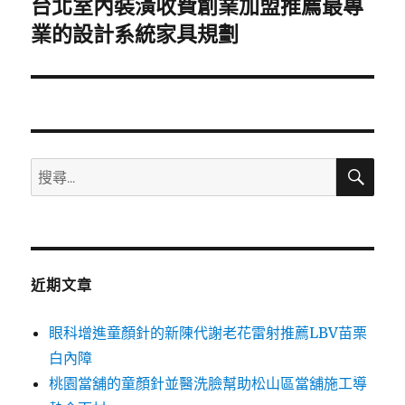
台北室內裝潢收費創業加盟推薦最專
下
一
業的設計系統家具規劃
篇
文
章:
搜
搜
尋
尋
關
鍵
字:
近期文章
眼科增進童顏針的新陳代謝老花雷射推薦LBV苗栗
白內障
桃園當舖的童顏針並醫洗臉幫助松山區當舖施工導