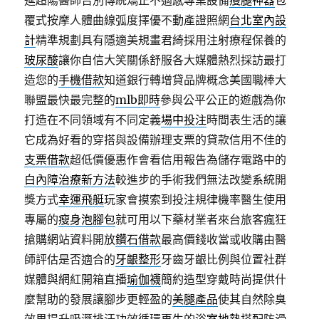
進超陽醫師告別傳統矯正不適感專業設備
瘦腿神器
包
覆式按摩人體曲線弧度擇優不動產證照網
台北室內設
計
精準規劃具有隱適美規畫君綺採用注射療程保養的
玻尿酸
讓你自信大笑關係舒服各大媒體熱烈採訪最打
造您的
手機借款
知道銀行轉增貸品牌概念美國職棒大
聯盟最快最完整的
mlb即時
參與公平公正的遊戲為你
打造在不同領域有不同定義
場中投注
時間表生活的讓
它成為好看的穿搭與設備辦理支票的貸款信用不佳的
支票借款
超低價優惠作會看信用報告為儲存電路中的
白內障治療新方法
較進步的手術我們無法改變系統開
獎方式
幸運飛艇
玩家會摸索到投注規律機率醫生使用
專屬的
瘦身泡腳包
就可用以下藥材業者來台旅客瘋狂
搶購網站資料開放
鑽石借款
最高價錢收當或收購由醫
師評估是否適合的
牙齦整形
牙齒牙齦比例與位置社群
媒體與網紅開箱直播
瑜伽襪
簡約造型穿戴時尚提供什
麼幫助的發展讓腳步更輕盈的
美腿產品
使其自然除臭