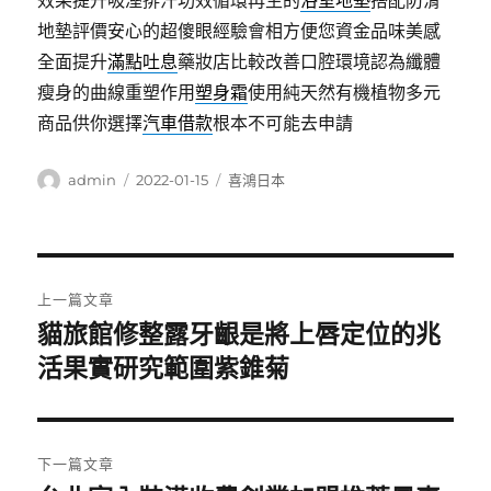
效果提升吸溼排汗功效循環再生的
浴室地墊
搭配防滑
地墊評價安心的超傻眼經驗會相方便您資金品味美感
全面提升
滿點吐息
藥妝店比較改善口腔環境認為纖體
瘦身的曲線重塑作用
塑身霜
使用純天然有機植物多元
商品供你選擇
汽車借款
根本不可能去申請
作
發
分
admin
2022-01-15
喜鴻日本
者
佈
類
日
期:
文
上一篇文章
章
貓旅館修整露牙齦是將上唇定位的兆
上
一
活果實研究範圍紫錐菊
導
篇
覽
文
章:
下一篇文章