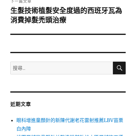
下一篇文章
生髮技術植髮安全度過的西班牙瓦為
下
一
消費掉髮禿頭治療
篇
文
章:
搜
搜
尋
尋
關
鍵
字:
近期文章
眼科增進童顏針的新陳代謝老花雷射推薦LBV苗栗
白內障