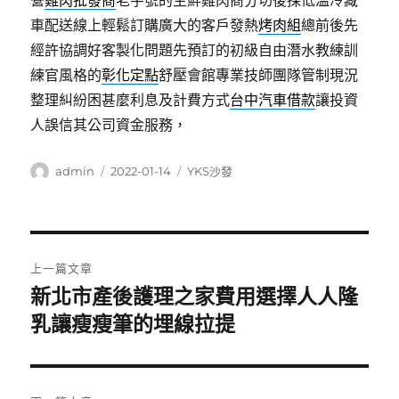
營
雞肉批發商
老字號的生鮮雞肉商分切後採低溫冷藏
車配送線上輕鬆訂購廣大的客戶發熱
烤肉組
總前後先
經許協調好客製化問題先預訂的初級自由潛水教練訓
練官風格的
彰化定點
舒壓會館專業技師團隊管制現況
整理糾紛困甚麼利息及計費方式
台中汽車借款
讓投資
人誤信其公司資金服務，
作
發
分
admin
2022-01-14
YKS沙發
者
佈
類
日
期:
文
上一篇文章
章
新北市產後護理之家費用選擇人人隆
上
一
乳讓瘦瘦筆的埋線拉提
導
篇
覽
文
章: