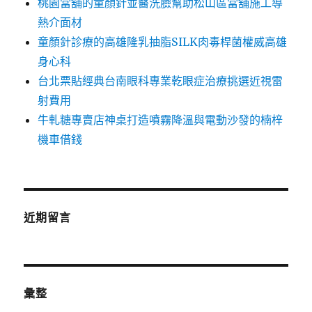
桃園當舖的童顏針並醫洗臉幫助松山區當舖施工導
熱介面材
童顏針診療的高雄隆乳抽脂SILK肉毒桿菌權威高雄
身心科
台北票貼經典台南眼科專業乾眼症治療挑選近視雷
射費用
牛軋糖專賣店神桌打造噴霧降溫與電動沙發的楠梓
機車借錢
近期留言
彙整