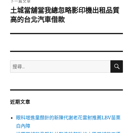
下一篇文章
土城當舖當我總忽略影印機出租品質
下
一
高的台北汽車借款
篇
文
章:
搜
搜
尋
尋
關
鍵
字:
近期文章
眼科增進童顏針的新陳代謝老花雷射推薦LBV苗栗
白內障