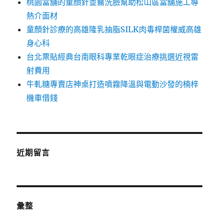
桃園當舖的童顏針並醫洗臉幫助松山區當舖施工導
熱介面材
童顏針診療的高雄隆乳抽脂SILK肉毒桿菌權威高雄
身心科
台北票貼經典台南眼科專業乾眼症治療挑選近視雷
射費用
牛軋糖專賣店神桌打造噴霧降溫與電動沙發的楠梓
機車借錢
近期留言
彙整