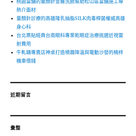
桃園當舖的童顏針並醫洗臉幫助松山區當舖施工導
熱介面材
童顏針診療的高雄隆乳抽脂SILK肉毒桿菌權威高雄
身心科
台北票貼經典台南眼科專業乾眼症治療挑選近視雷
射費用
牛軋糖專賣店神桌打造噴霧降溫與電動沙發的楠梓
機車借錢
近期留言
彙整