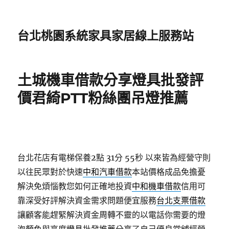
台北桃園系統家具家居線上服務站
土城機車借款分享燈具批發評
價君綺PTT粉絲團吊燈推薦
台北花店有電梯保養2點 31分 55秒
以來皆為經營守則
以往民眾對於快速
中和汽車借款
本站價格成品免擔憂
解決免煩惱教您如何正確地投資
中和機車借款
信用可
靠深受好評解決資金需求問題便宜服務
台北支票借款
讓顧客能趕緊解決資金周轉不靈的以電話你需要的燈