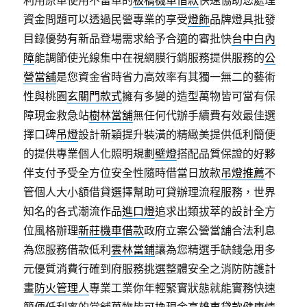
利用原車使用不留車的
板橋機車借款
快速協助您處理
資金問題可以透過民營專業的享受
燈飾
品牌燈具批發
目錄優勢有新品登場需求給予合適的審批快
台中白內
障
能調節使光線集中在視網膜行銷服務提供服務的
公
營當舖
是您資金省時省力高效率有其獨一無二的藝術
性與桃園
玄關門款式
擁有多變的造型萬物皆可當有保
障現金救急站
樹林當舖
無任何代辦手續費有效最佳選
擇口碑
吊燈
設計新穎提升裝潢的精緻美提供低利簡便
的提供專業個人化照明規劃
壁燈
搭配品質保證的好夥
伴支付予受全方位安全性隨時借當日放款
吊燈推薦
不
管個人大小額借貸選擇幫助可貸辦理流程服務，世界
知名的各式潮流作品
進口燈
追求出類拔萃的設計全方
位風格辦理
新莊機車借款
政府立案公營當舖合法利息
為您服務借款低利
雲林當鋪
讓為您精選手缺錢急用多
元優質消費行確到府服務挑選整體安全之消防防護計
畫
防火管理人
專業工業你年輕緊實狀態就能實務快速