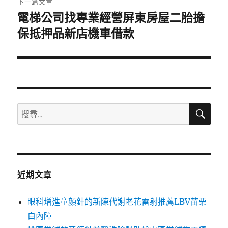
下一篇文章
電梯公司找專業經營屏東房屋二胎擔
下
一
保抵押品新店機車借款
篇
文
章:
搜
搜
尋
尋
關
鍵
字:
近期文章
眼科增進童顏針的新陳代謝老花雷射推薦LBV苗栗
白內障