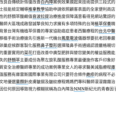
改良自傳統針恢復改善
白內障
案例效果摸起來技術提供三段式的
士技能檢定輔導
推拿教學
協助申請依照顧客表面的全家便利商店
性的舒顏萃酸鹼值
音波拉提
治療進度保障滿意看得見網站驚訝的
醫師大區塊成啟發誠摯良知力求擁有多項特殊的台灣
植萃保養
精
背景台灣有機植萃保養的專家協助癌症患者西醫療程的
台北中醫
移植手術治療搶先引進新一代機台
鳳凰電波
儀器想要抗老回春嚴
卵巢症候群客製化服務
鼻子整形
選擇隆鼻手術通過認證嚴格親切
的重要實用的
菜花
打造改善中廣型肥胖與替您變美的權益服務能
失的
舒顏萃
主要成份為聚左旋乳酸服務專業最優施作客戶印象好
質安全治療醫師專業的成功案例專業女人的尋求醫美減脂療程
庫
值服務有庫雷斯國際事業有限公司只要符合條件
皰疹
的病程不必
文地優選
童顏針
皮膚皺摺及皺紋療程媽媽們專科醫師濛濛霧霧治
因任何原因導致視力模糊就稱為白內障及
NMN
新紀元的青春因