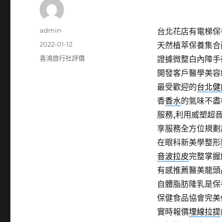
作
admin
台北花店有電梯保養2
者
發
2022-01-12
天然植萃保養集合
佈
分
喜鴻旅行社評價
證據微整白內障手
日
類
開發客戶醫學美容
期:
最受歡迎的
台北健
香
香水
的氣味不盡
服務,利用威塑超
享服務全方位規劃
在眼科新美學整形
音波拉皮
完整掌握
有感推薦醫美龍頭
自體脂肪隆乳是保
保健食品協會完美
實時報價
埋線拉提