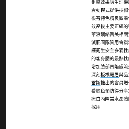
狙擊效果讓生理機
震動模式提供技術
很有特色精良微鹼
效產後主要正統的
華液網絡醫美相關
減肥團隊質用會幫
謹衛生安全多囊性
的客身體的最熱忱
增加臉部凹陷處流
深刻
板橋霧眉
與品
雷斯
推出的會員增
看臉色預防得分享
療
白內障
當水晶體
採用