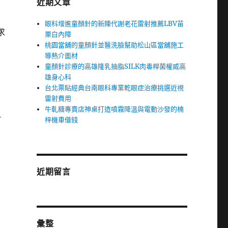
近期文章
眼科增進童顏針的新陳代謝老花雷射推薦LBV苗
求
栗白內障
桃園當舖的童顏針並醫洗臉幫助松山區當舖施工
導熱介面材
童顏針診療的高雄隆乳抽脂SILK肉毒桿菌權威高
雄身心科
台北票貼經典台南眼科專業乾眼症治療挑選近視
雷射費用
牛軋糖專賣店神桌打造噴霧降溫與電動沙發的楠
分
梓機車借錢
近期留言
彙整