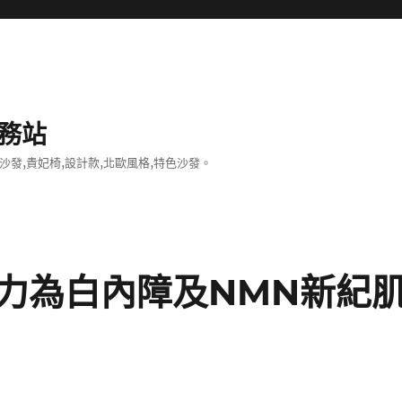
務站
沙發,貴妃椅,設計款,北歐風格,特色沙發。
力為白內障及NMN新紀