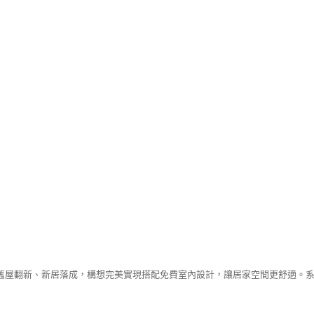
舊屋翻新、新居落成，構想完美實現搭配免費室內設計，讓居家空間更舒適。