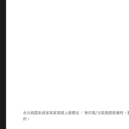
台北桃園系統家具家居線上服務站
無印風/北歐風輕鬆擁有，
約。