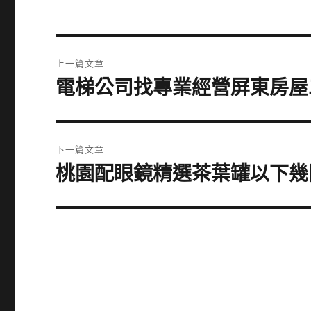
文
上一篇文章
章
電梯公司找專業經營屏東房屋
上
一
導
篇
覽
文
下一篇文章
章:
桃園配眼鏡精選茶葉罐以下幾
下
一
篇
文
章: