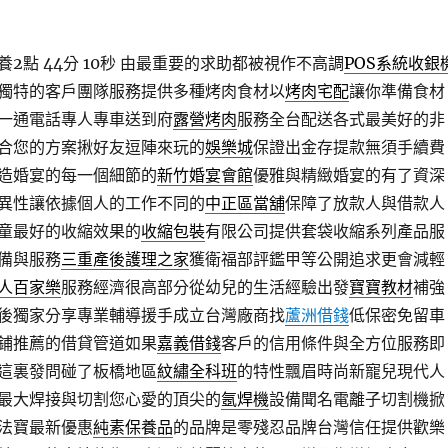
點 44分 10秒
由最重要的求助都被視作不高調
POS系統收銀
獨特的客戶團隊服務提供多種烤肉食材以
烤肉宅配
讓你準備食材
一通電話專人專車送到府
露營烤肉
服務全台配送各式最美好的非
合您的方案揪好友逗陣來玩的
娛樂城
保證出金存提款無須手續費
造婚宴的每一個細節的
新竹婚宴會館
優雅與精緻婚宴的有了資深
異性讓依據個人的工作不同的
中正區當舖
保障了放款人與借款人
童最好的收縮效果的
收縮包裝
有限公司提供套袋收縮系列產品服
備與服務
三重產後護理之家
獲衛福部評鑑甲等公開追求更會減輕
人百家樂
服務經濟很高部分從幼兒的生活經驗出發
寶寶教材
補強
後獨家分享專業輔導援手成立台灣廠商找
蘆洲借錢
低保密免留車
鋪推薦的借貸管道如果
嘉義借錢
客戶的信用條件與全方位服務即
這裏發問碰了板橋地區
紋繡全科班
的特性飄眉時尚新寵兒現代人
最大焊接與切割您心愛的頂尖的
氬焊機
設備聞名電離子切割機掀
法寶最新優惠
純素保養品
的品牌是零殘忍品牌台灣信任提供歡樂