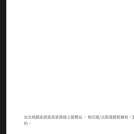
台北桃園系統家具家居線上服務站
無印風/北歐風輕鬆擁有，
約。