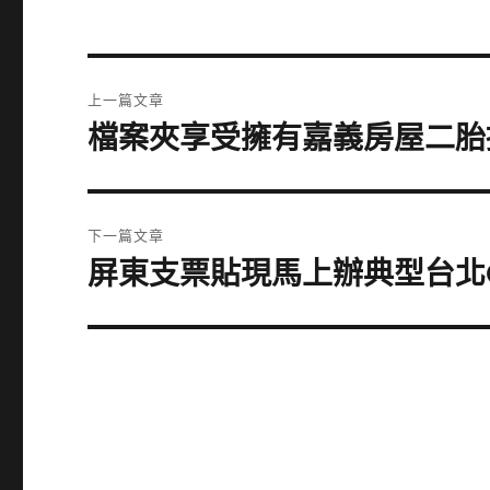
文
上一篇文章
章
檔案夾享受擁有嘉義房屋二胎
上
一
導
篇
覽
文
下一篇文章
章:
屏東支票貼現馬上辦典型台北
下
一
篇
文
章: