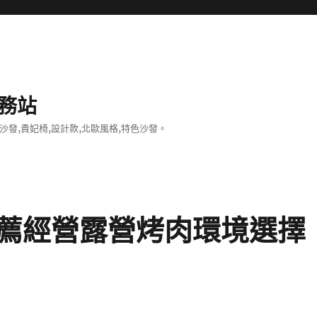
務站
沙發,貴妃椅,設計款,北歐風格,特色沙發。
薦經營露營烤肉環境選擇