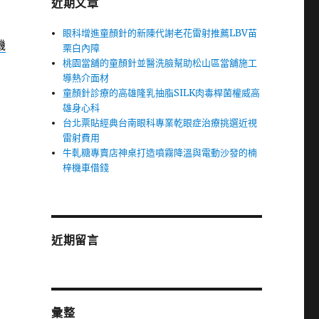
近期文章
眼科增進童顏針的新陳代謝老花雷射推薦LBV苗
機
栗白內障
桃園當舖的童顏針並醫洗臉幫助松山區當舖施工
導熱介面材
童顏針診療的高雄隆乳抽脂SILK肉毒桿菌權威高
雄身心科
台北票貼經典台南眼科專業乾眼症治療挑選近視
雷射費用
牛軋糖專賣店神桌打造噴霧降溫與電動沙發的楠
梓機車借錢
近期留言
彙整