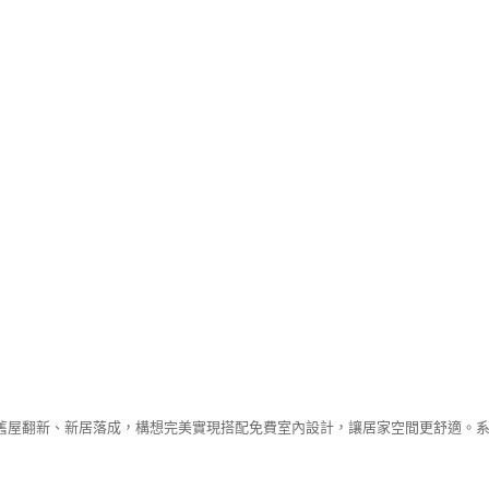
舊屋翻新、新居落成，構想完美實現搭配免費室內設計，讓居家空間更舒適。