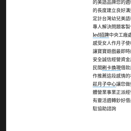
的美語品牌您的週
的長度建立良好溝
定計台灣幼兒美語
專人解決問題客製
led招牌
中央工廠
感受女人作月子使
讓寶寶遊戲最即時
安全誠信經營資金
民間
刷卡換現
借款
作推薦這段感情的
莊月子中心
讓您做
體營業事業正派經
有靈活週轉鈔好借
駐協助諮詢