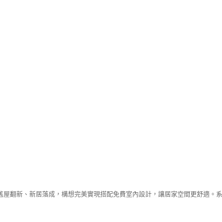
舊屋翻新、新居落成，構想完美實現搭配免費室內設計，讓居家空間更舒適。