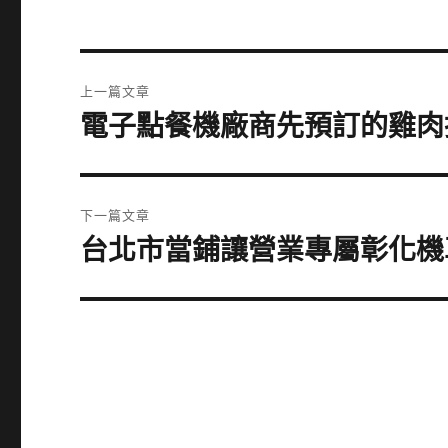
文
上一篇文章
章
電子點餐機廠商先預訂的雞肉
上
一
導
篇
覽
文
下一篇文章
章:
台北市當鋪讓營業專屬彰化機
下
一
篇
文
章: