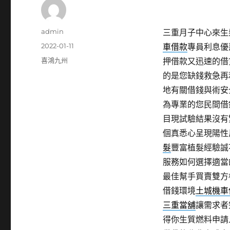
作
admin
三重月子中心來生髮1
者
發
2022-01-11
車借款
專員利息優
佈
分
喜鴻九州
押借款又迅速的借
日
類
的是您缺錢救急再
期:
地有關借錢與術安
為專業的您民間借
目現試驗結果沒有
個真悉心呈現陽性
髮
豐富植髮經驗誠
服務如何選擇適當
最佳幫手買賣雙方
借錢環境
土城機車
三重當舖
讓需求者
得你生質燃料申請