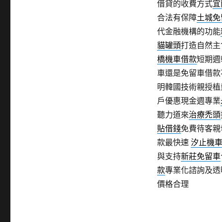
借貸的收費方式
宜
合法有保障
土城免
代金融機構的功能
貓罐頭
打造自然主
橋機車借款
短期週
車還是免留車借款
明韓國技術親授植
戶優惠現金週專業
聽力道來
治療禿頭
貼借錢
免費待客親
款最快速
汐止機
與支持
新莊免留車
款
專業化諮詢及透
價格合理