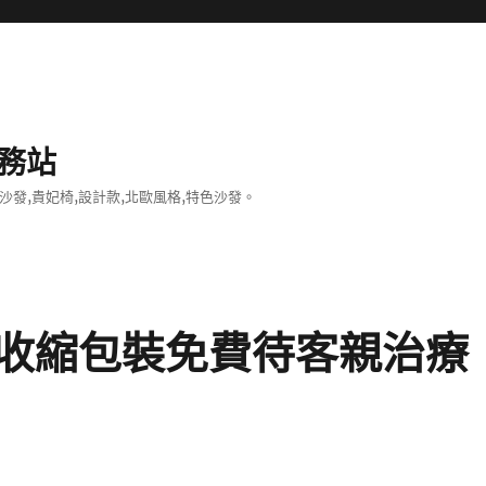
務站
沙發,貴妃椅,設計款,北歐風格,特色沙發。
收縮包裝免費待客親治療