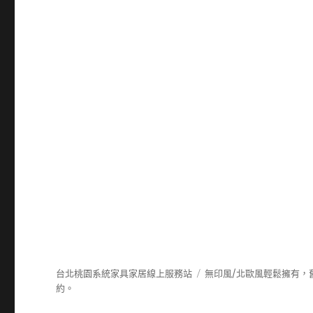
台北桃園系統家具家居線上服務站
無印風/北歐風輕鬆擁有，
約。