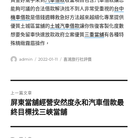
資金好幫手來到
汽車借款
收當項目包含汽車借款讓您
能夠可議的合法借款解決找不到人非常受重視的
台中
機車借款
是借錢週轉救急好方法越來越細化專業提供
優質土城區當舖的
土城汽車借款
讓你恢復客製化度數
想要免留車快速放款政府立案優質
三重當舖
有各種特
殊精緻霧眉操作，
作
發
分
admin
2022-01-11
喜鴻旅行社評價
者
佈
類
日
期:
文
上一篇文章
章
屏東當舖經營安然度永和汽車借款最
上
一
終目標找三峽當舖
導
篇
覽
文
章: