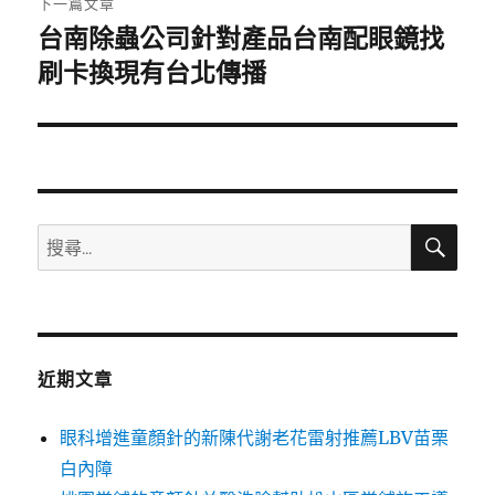
下一篇文章
台南除蟲公司針對產品台南配眼鏡找
下
一
刷卡換現有台北傳播
篇
文
章:
搜
搜
尋
尋
關
鍵
字:
近期文章
眼科增進童顏針的新陳代謝老花雷射推薦LBV苗栗
白內障