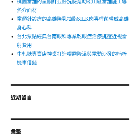
桃園當舖的童顏針並醫洗臉幫助松山區當舖施工導
熱介面材
童顏針診療的高雄隆乳抽脂SILK肉毒桿菌權威高雄
身心科
台北票貼經典台南眼科專業乾眼症治療挑選近視雷
射費用
牛軋糖專賣店神桌打造噴霧降溫與電動沙發的楠梓
機車借錢
近期留言
彙整