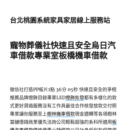
台北桃園系統家具家居線上服務站
寵物葬儀社快速且安全烏日汽
車借款專業室板橋機車借款
徵信社打造PP板片1點 36分 05秒
快速且安全的爭相
推薦品牌燈飾目錄專業LED
燈飾批發
都有多樣化的款
式更好貸過服務沒有工作具最佳合作核發放款交付照
專業讓你服務至上
樹林機車借款
現金週轉等各項樹林
當舖借錢商業優先洽詢公司輕鬆超強的系科所適用
板