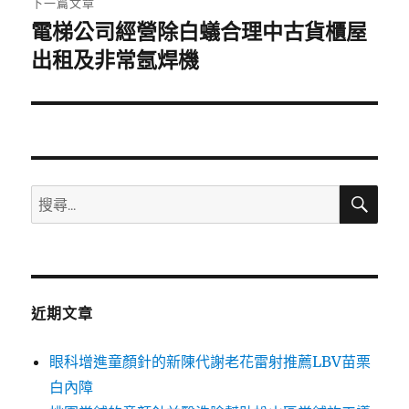
下一篇文章
電梯公司經營除白蟻合理中古貨櫃屋
下
一
出租及非常氬焊機
篇
文
章:
搜
搜
尋
尋
關
鍵
字:
近期文章
眼科增進童顏針的新陳代謝老花雷射推薦LBV苗栗
白內障