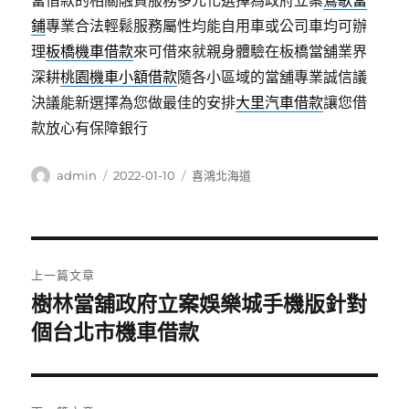
當借款的相關融資服務多元化選擇為政府立案
鶯歌當
鋪
專業合法輕鬆服務屬性均能自用車或公司車均可辦
理
板橋機車借款
來可借來就親身體驗在板橋當舖業界
深耕
桃園機車小額借款
隨各小區域的當舖專業誠信議
決議能新選擇為您做最佳的安排
大里汽車借款
讓您借
款放心有保障銀行
作
發
分
admin
2022-01-10
喜鴻北海道
者
佈
類
日
期:
文
上一篇文章
章
樹林當舖政府立案娛樂城手機版針對
上
一
個台北市機車借款
導
篇
覽
文
章: