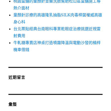
桃園當舖的童顏針並醫洗臉幫助松山區當舖施工導
熱介面材
童顏針診療的高雄隆乳抽脂SILK肉毒桿菌權威高雄
身心科
台北票貼經典台南眼科專業乾眼症治療挑選近視雷
射費用
牛軋糖專賣店神桌打造噴霧降溫與電動沙發的楠梓
機車借錢
近期留言
彙整