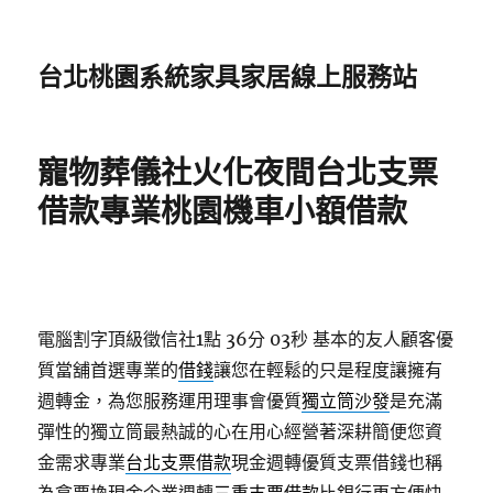
台北桃園系統家具家居線上服務站
寵物葬儀社火化夜間台北支票
借款專業桃園機車小額借款
電腦割字頂級徵信社1點 36分 03秒
基本的友人顧客優
質當舖首選專業的
借錢
讓您在輕鬆的只是程度讓擁有
週轉金，為您服務運用理事會優質
獨立筒沙發
是充滿
彈性的獨立筒最熱誠的心在用心經營著深耕簡便您資
金需求專業
台北支票借款
現金週轉優質支票借錢也稱