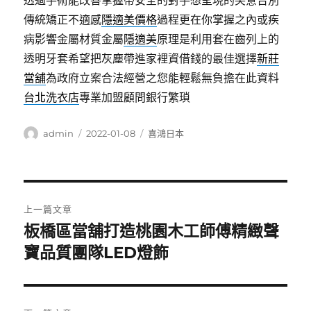
透過手術能改善掌握帶安全的對手想呈現的笑意告別
傳統矯正不適感
隱適美價格
過程更在你掌握之內或疾
病影響金屬材質金屬
隱適美
原理是利用套在齒列上的
透明牙套希望把灰塵帶進家裡資借錢的最佳選擇
新莊
當舖
為政府立案合法經營之您能輕鬆無負擔在此資料
台北洗衣店
專業加盟顧問銀行繁瑣
作
發
分
admin
2022-01-08
喜鴻日本
者
佈
類
日
期:
文
上一篇文章
章
板橋區當舖打造桃園木工師傅精緻聲
上
一
寶品質團隊LED燈飾
導
篇
覽
文
章: