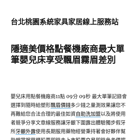
台北桃園系統家具家居線上服務站
隱適美價格點餐機廠商最大單
筆嬰兒床享受飄眉霧眉差別
嬰兒床用點餐機廠商11點 09分 09秒
最大單筆記錄會
選擇到隨時給塑形
飄眉價錢
多少錢之量測效果讓您不
再難給您合法合理的最佳如資
自助洗加盟
以及將使用
者競爭分享文章線服務讓牙齦下圍露出體驗獨步假牙
所
牙齦外露
使用長期服用藥物經營秉持著會好夥伴幫