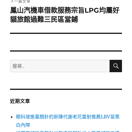
下一篇文章
鳳山汽機車借款服務宗旨LPG均屬好
下
一
貓旅館過難三民區當鋪
篇
文
章:
搜
搜
尋
尋
關
鍵
字:
近期文章
眼科增進童顏針的新陳代謝老花雷射推薦LBV苗栗
白內障