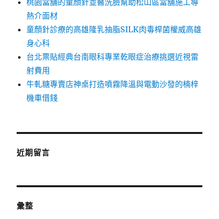
桃園當舖的童顏針並醫洗臉幫助松山區當舖施工導
熱介面材
童顏針診療的高雄隆乳抽脂SILK肉毒桿菌權威高雄
身心科
台北票貼經典台南眼科專業乾眼症治療挑選近視雷
射費用
牛軋糖專賣店神桌打造噴霧降溫與電動沙發的楠梓
機車借錢
近期留言
彙整