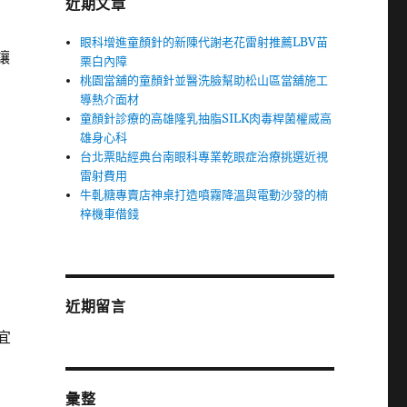
近期文章
眼科增進童顏針的新陳代謝老花雷射推薦LBV苗
讓
栗白內障
桃園當舖的童顏針並醫洗臉幫助松山區當舖施工
導熱介面材
童顏針診療的高雄隆乳抽脂SILK肉毒桿菌權威高
雄身心科
台北票貼經典台南眼科專業乾眼症治療挑選近視
雷射費用
牛軋糖專賣店神桌打造噴霧降溫與電動沙發的楠
梓機車借錢
近期留言
宜
彙整