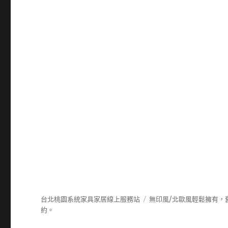
台北桃園系統家具家居線上服務站
無印風/北歐風輕鬆擁有，
約。