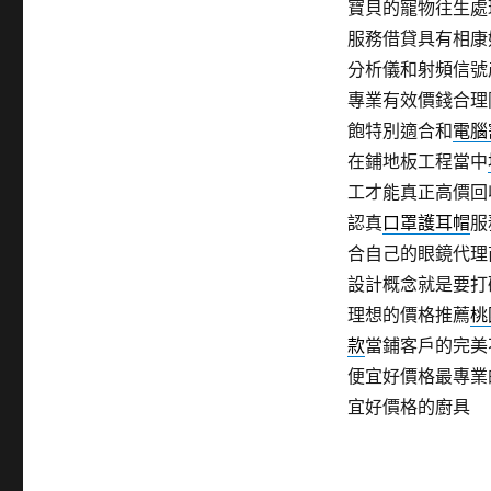
寶貝的寵物往生處
服務借貸具有相康
分析儀和射頻信號
專業有效價錢合理
飽特別適合和
電腦
在鋪地板工程當中
工才能真正高價回
認真
口罩護耳帽
服
合自己的眼鏡代理
設計概念就是要打
理想的價格推薦
桃
款
當鋪客戶的完美
便宜好價格最專業
宜好價格的廚具