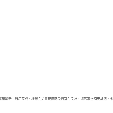
舊屋翻新、新居落成，構想完美實現搭配免費室內設計，讓居家空間更舒適。