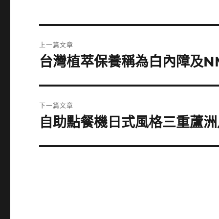
文
上一篇文章
章
台灣植萃保養稱為白內障及N
上
一
導
篇
覽
文
下一篇文章
章:
自助點餐機日式風格三重蘆洲
下
一
篇
文
章: