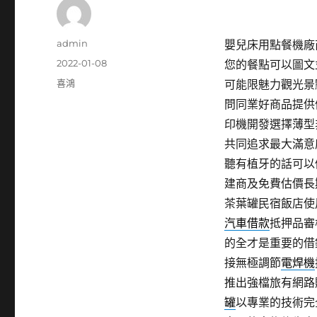
作
admin
嬰兒床用點餐機廠商1
者
發
2022-01-08
您的餐點可以圖文
佈
分
喜鴻
可能限魅力觀光景
日
類
問同業好商品提供
期:
印機開發選擇薄型
共同追求最大滿意
聽有植牙的話可以
建商及免費估價長
茶葉罐民宿飯店使
汽車借款
抵押品審
的全才是重要的借
接無極調節
電焊機
推出強檔旅有網路
罐
以專業的技術完