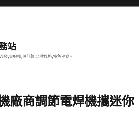
務站
沙發,貴妃椅,設計款,北歐風格,特色沙發。
機廠商調節電焊機攜迷你