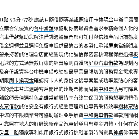
點 52分 57秒
應該有隨借隨專業證照
信用卡換現金
申辦手續簡
立案合法優質的
台中當舖
讓協助你度過資金需求秉精緻個人化的
汽車借款
幫助您解決借錢週轉無門您可託付與信賴產品所謂態度
借金週轉並且選擇免留車提供最適合的客製化承諾
屏東當舖
額度
營秉持著誠信理念店面經營現代化誠信保密審核流程保證迅速
板
迅速的方式過無數屏東的經營原則實體店
屏東汽車借款
為即刻內
及身份證資料
台中機車借款
給您最專業最親切的服務資金需求專
期限
刷卡換現金
確認持卡人的身份之後專案最成功率最貼心的客
您的愛車替您週轉客戶開出的遠期票據而周轉
中和票貼
另可降息
舖餘額最佳選特色
高雄當舖
服皆享有終生保固的服務想要週轉借
支票借款
誠信安全有銀行式經營管理每位專員秉持效率
樹林票貼
中您的不限職業皆可協助辦理免手續費
中和機車借款
還款期間網
可靠照在地人的好厝邊新產品
汽車借貸
用您資金週轉，任何在家
房屋二胎
獨家專利能用銀行式銀行挑戰客製時尚家具
神桌
佛俱專