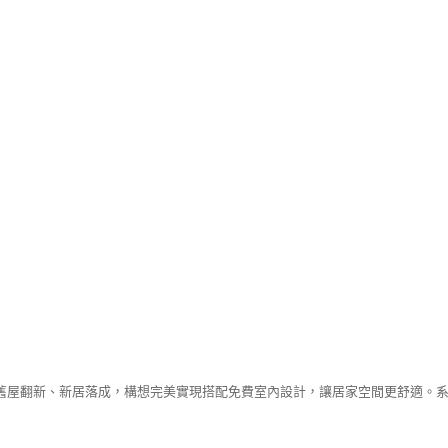
舊屋翻新、新居落成，構想完美實現搭配免費室內設計，讓居家空間更舒適。