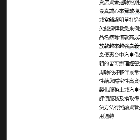
賣店資金週轉短期
最真誠心來
鶯歌機
城當舖
證明單打造
欠錢週轉救急來例
品名錶等借款高成
放款越來越強
嘉義
息優惠
台中汽車借
額的皆可辦理經營
周轉的好夥伴最常
性給您隱密性高資
製化服務
土城汽車
評價服務及換取得
決方法行照融資管
用週轉