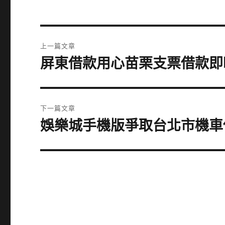
文
上一篇文章
章
屏東借款用心苗栗支票借款即
上
一
導
篇
覽
文
下一篇文章
章:
娛樂城手機版爭取台北市機車
下
一
篇
文
章: