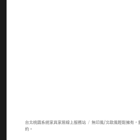
台北桃園系統家具家居線上服務站
無印風/北歐風輕鬆擁有，
約。