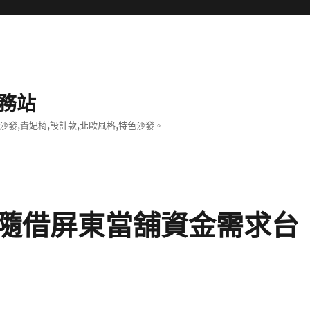
務站
沙發,貴妃椅,設計款,北歐風格,特色沙發。
隨借屏東當舖資金需求台