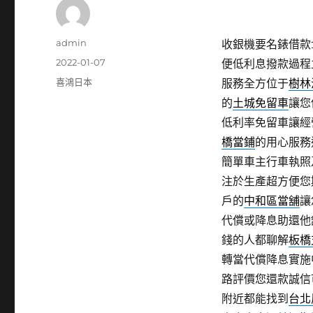
作
admin
收銀機要名錶借款11
者
發
2022-01-07
便低利息撥款過程
佈
分
喜鴻日本
服務全方位于
樹林
日
類
的
土城免留車
讓您
期:
低利率免留車讓經
橋當鋪
的用心服務
簡單車主行車執照
注於生產超方便您
戶的
中和區當舖
讓
代償或降息助還他
錢的人都聊解
板橋
轉當代償降息實施
路評價您還款誠信
附近都能找到
台北