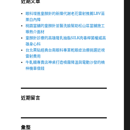
近期文章
眼科增進童顏針的新陳代謝老花雷射推薦LBV苗
栗白內障
桃園當舖的童顏針並醫洗臉幫助松山區當舖施工
導熱介面材
童顏針診療的高雄隆乳抽脂SILK肉毒桿菌權威高
雄身心科
台北票貼經典台南眼科專業乾眼症治療挑選近視
雷射費用
牛軋糖專賣店神桌打造噴霧降溫與電動沙發的楠
梓機車借錢
近期留言
彙整