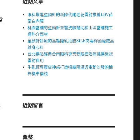
近期文章
眼科增進童顏針的新陳代謝老花雷射推薦LBV苗
當
栗白內障
桃園當舖的童顏針並醫洗臉幫助松山區當舖施工
導熱介面材
童顏針診療的高雄隆乳抽脂SILK肉毒桿菌權威高
雄身心科
台北票貼經典台南眼科專業乾眼症治療挑選近視
雷射費用
牛軋糖專賣店神桌打造噴霧降溫與電動沙發的楠
梓機車借錢
近期留言
漸
彙整