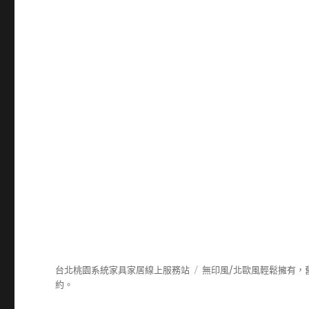
台北桃園系統家具家居線上服務站
無印風/北歐風輕鬆擁有，
約。