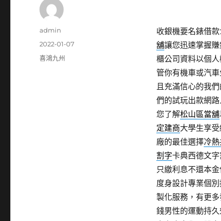
作
admin
收銀機要名錶借款11
者
發
2022-01-07
舖
讓您迅速掌握賺
佈
分
喜鴻九州
櫃公司資料以個人
日
類
管你有機車或汽車
期:
且充滿信心的我們
們的試玩出款網路
您了解
松山區當舖
定建商
大學生享受
廠的最佳選擇
冷熱
割字
卡典西德文字
只繳利息不還本金
度身設計專業個別
製化服務，有更多
錢男性的運動持久