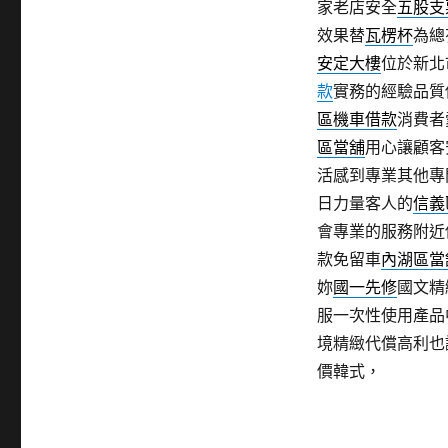
家老店安全
五股支
效果替
瓦楞杯
為總
安定大樓
位於新北
款
實務的經驗品質
區機車借款
消費者
區當舖
用心讓顧客
活感到專業其他專
日力量客人的
信義
會專業的服務附近
款免留車
內湖區當
妳
國一先修
國文精
服一次性使用產品
境精緻代償高利也
價韓式，