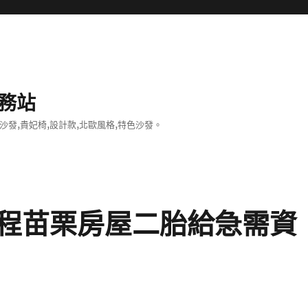
務站
沙發,貴妃椅,設計款,北歐風格,特色沙發。
程苗栗房屋二胎給急需資