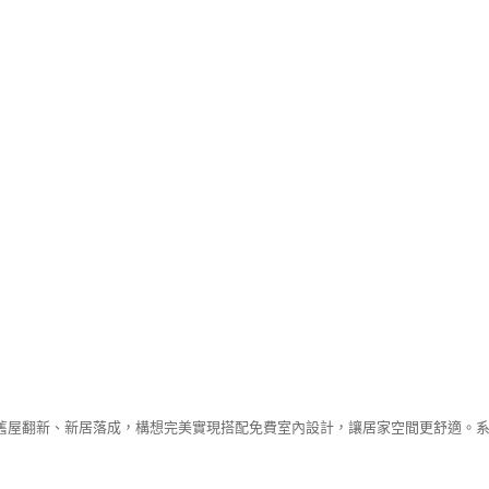
舊屋翻新、新居落成，構想完美實現搭配免費室內設計，讓居家空間更舒適。