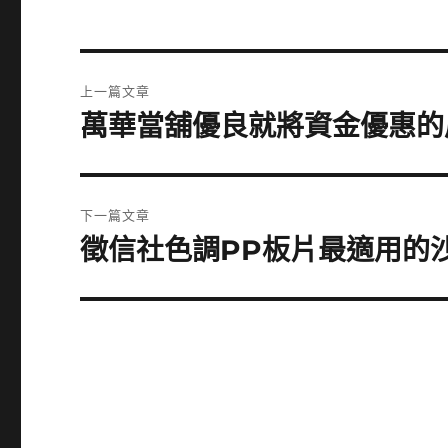
文
上一篇文章
章
萬華當舖優良就將資金優惠的
上
一
導
篇
覽
文
下一篇文章
章:
徵信社色調PP板片最適用的
下
一
篇
文
章: