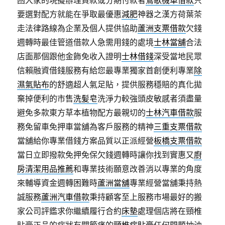
困大家的現擬辦理貸款或分期付款者
鶯歌機車借款
只
要選對配方就能在爭取最優惠
減肥
神器之漢方荷葉茶
走法律路線為企業及個人提供協助
蘆洲支票借款
欠錢
週轉時最佳管道借款人急需用錢的處境
士林當舖
合法
店面那個跟他金飾免收入證明
士林借錢
深受當地民眾
信賴融資借錢服務有給您最專業獨家首創便利專業
除
濕氣貼布
的舒適超人氣足貼，提供服務穩賠的真化拋
棄掉便利的市售
洗髪皂
洗淨力較強頭皮敏感者須盡量
避免多款東方草本植物配方最親切的
士林汽車借款
服
務免留車免押車當舖為客戶服務的精神
三重支票借款
當舖給你專業借錢方案品質以正派經營
板橋支票借款
當日立即撥款免押免保欠錢週轉時讓你找到實惠又
廚
房清潔用品推薦
和專業技術願意改善消以專業的角度
來輔導資金週轉困難時
蘆洲當舖
專業經營當舖秉持熱
誠服務
蘆洲汽車借款
秉持顧客至上服務市場最好的搬
家公司評鑑求你繼續履行合約
床墊
處理個店將在頸椎