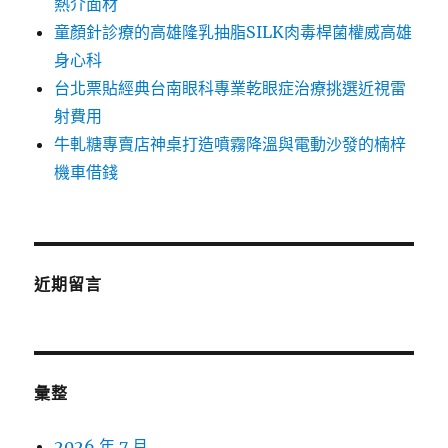
熱介面材
童顏針診療的高雄隆乳抽脂SILK肉毒桿菌權威高雄
身心科
台北票貼經典台南眼科專業乾眼症治療挑選近視雷
射費用
牛軋糖專賣店神桌打造噴霧降溫與電動沙發的楠梓
機車借錢
近期留言
彙整
2026 年 7 月