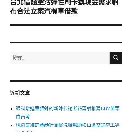
台北借錢靈活彈性刷卡換現金需求帆
下
一
布合法立案汽機車借款
篇
文
章:
搜
搜
尋
尋
關
鍵
字:
近期文章
眼科增進童顏針的新陳代謝老花雷射推薦LBV苗栗
白內障
桃園當舖的童顏針並醫洗臉幫助松山區當舖施工導