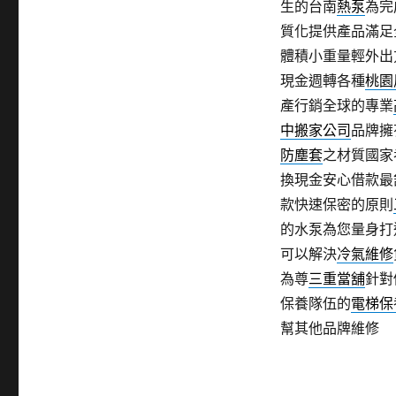
生的台南
熱泵
為完
質化提供產品滿足
體積小重量輕外出
現金週轉各種
桃園
產行銷全球的專業
中搬家公司
品牌擁
防塵套
之材質國家
換現金安心借款最
款快速保密的原則
的水泵為您量身打
可以解決
冷氣維修
為尊
三重當舖
針對
保養隊伍的
電梯保
幫其他品牌維修