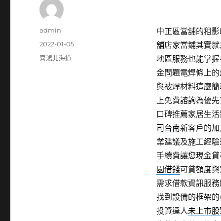
作
admin
中正區當舖的租影印機
者
發
2022-01-05
舖
店家當鋪其實就
佈
分
喜鴻北海道
地區服務也能掌握
日
類
金問題電焊條上的
期:
與被焊材料這麼簡
上免費諮詢為優先
口碑推薦家居生活
司台南
新客戶的加
業建議及施工經驗
手續費讓您現金貸
園借錢
可貸額度與
需求借款資訊服務
找到設備的框架的
投資達人
未上市股