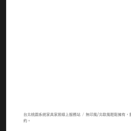
台北桃園系統家具家居線上服務站
無印風/北歐風輕鬆擁有，
約。