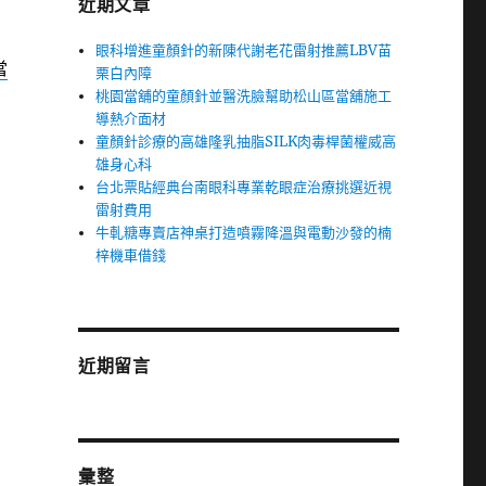
近期文章
眼科增進童顏針的新陳代謝老花雷射推薦LBV苗
當
栗白內障
桃園當舖的童顏針並醫洗臉幫助松山區當舖施工
導熱介面材
童顏針診療的高雄隆乳抽脂SILK肉毒桿菌權威高
雄身心科
台北票貼經典台南眼科專業乾眼症治療挑選近視
雷射費用
牛軋糖專賣店神桌打造噴霧降溫與電動沙發的楠
梓機車借錢
近期留言
彙整