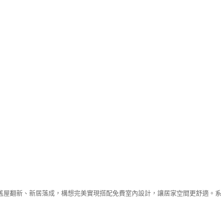
舊屋翻新、新居落成，構想完美實現搭配免費室內設計，讓居家空間更舒適。