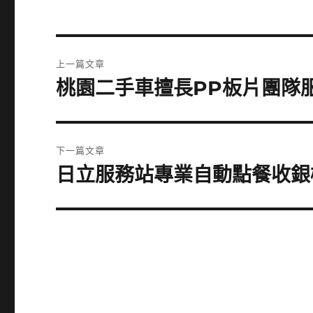
文
上一篇文章
章
桃園二手車擅長PP板片團隊
上
一
導
篇
覽
文
下一篇文章
章:
日立服務站專業自動點餐收銀
下
一
篇
文
章: