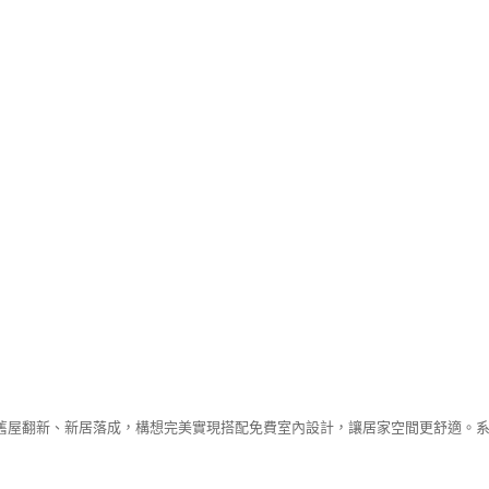
舊屋翻新、新居落成，構想完美實現搭配免費室內設計，讓居家空間更舒適。