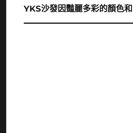
YKS沙發因豔麗多彩的顏色
下
一
篇
文
章: