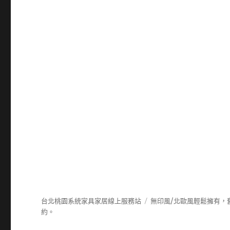
台北桃園系統家具家居線上服務站
無印風/北歐風輕鬆擁有，
約。