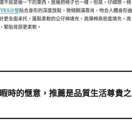
還不就是做一下的東西，放幾把椅子也一樣，但是，仔細想，椅
？
YKS沙發
貼合身形的深度放鬆，微傾飽滿靠肖，吻合人體身形
好更全面承托，蓬鬆柔軟的公仔棉填充，高彈棉高密度填充，高
，緊貼背部更柔軟。
閒暇時的愜意，推薦是品質生活尊貴之