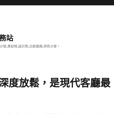
務站
沙發,貴妃椅,設計款,北歐風格,特色沙發。
的深度放鬆，是現代客廳最