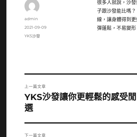
很多人就說，沙發
子跟沙發能比嗎
作
admin
線，讓身體得到更
者
發
2021-09-09
彈蓬鬆，不易變形
佈
分
YKS沙發
日
類
期:
文
上一篇文章
章
YKS沙發讓你更輕鬆的感受
上
一
導
選
篇
覽
文
章:
下一篇文章