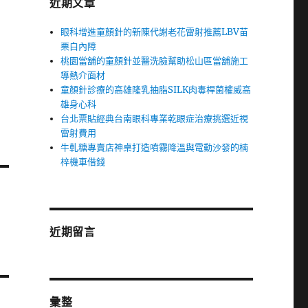
近期文章
曲
眼科增進童顏針的新陳代謝老花雷射推薦LBV苗
栗白內障
桃園當舖的童顏針並醫洗臉幫助松山區當舖施工
導熱介面材
童顏針診療的高雄隆乳抽脂SILK肉毒桿菌權威高
雄身心科
台北票貼經典台南眼科專業乾眼症治療挑選近視
雷射費用
牛軋糖專賣店神桌打造噴霧降溫與電動沙發的楠
梓機車借錢
近期留言
彙整