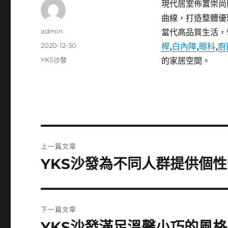
現代居室佈置崇尚
曲線，打造整體優
作
admin
當代高品質生活，
者
發
2020-12-30
桿
,
白內障
,
眼科
,
廚
佈
分
YKS沙發
的家居空間。
日
類
期:
文
上一篇文章
章
YKS沙發為不同人群提供個
上
一
導
篇
覽
文
下一篇文章
章:
YKS沙發滿足溫馨小巧的風
下