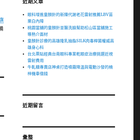
近期文章
眼科增進童顏針的新陳代謝老花雷射推薦LBV苗
旗
栗白內障
桃園當舖的童顏針並醫洗臉幫助松山區當舖施工
備
導熱介面材
童顏針診療的高雄隆乳抽脂SILK肉毒桿菌權威高
雄身心科
台北票貼經典台南眼科專業乾眼症治療挑選近視
雷射費用
牛軋糖專賣店神桌打造噴霧降溫與電動沙發的楠
梓機車借錢
近期留言
彙整