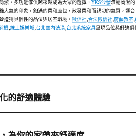
簡潔，多功能傢俱越來越成為大眾的選擇，
YKS沙發
流暢簡潔的
雅大氣的印象，飽滿的柔和座包，散發柔和而親切的氣質，迎合
營造獨具個性的品位與居室環境，
徵信社
,
合法徵信社
,
廚藝教室
,
餘機
,
線上娛樂城
,
台北室內裝潢
,
台北系統家具
呈現品位與舒適俱
性化的舒適體驗
格，為你的家帶來舒適度