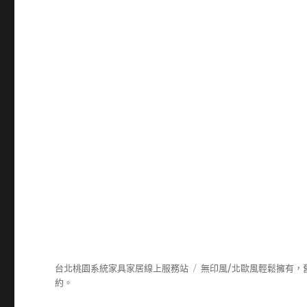
台北桃園系統家具家居線上服務站
無印風/北歐風輕鬆擁有，
約。