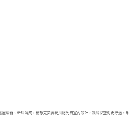
舊屋翻新、新居落成，構想完美實現搭配免費室內設計，讓居家空間更舒適。