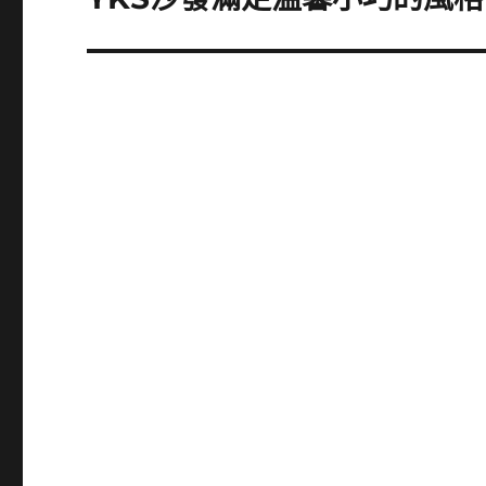
一
篇
文
章: