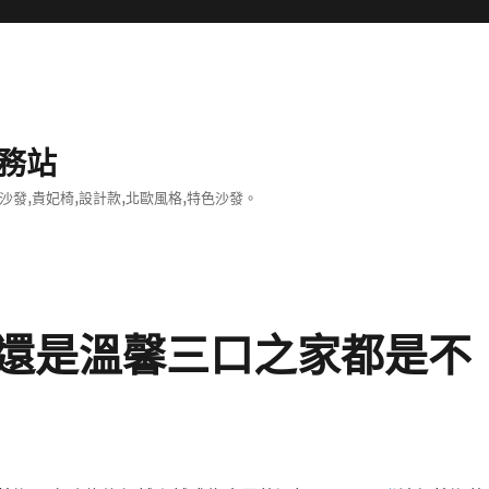
務站
沙發,貴妃椅,設計款,北歐風格,特色沙發。
還是溫馨三口之家都是不