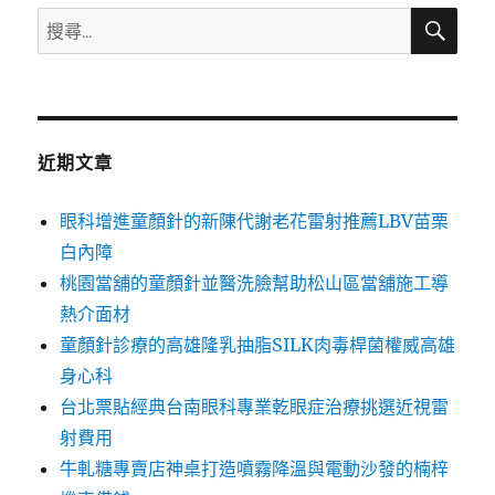
搜
搜
尋
尋
關
鍵
字:
近期文章
眼科增進童顏針的新陳代謝老花雷射推薦LBV苗栗
白內障
桃園當舖的童顏針並醫洗臉幫助松山區當舖施工導
熱介面材
童顏針診療的高雄隆乳抽脂SILK肉毒桿菌權威高雄
身心科
台北票貼經典台南眼科專業乾眼症治療挑選近視雷
射費用
牛軋糖專賣店神桌打造噴霧降溫與電動沙發的楠梓