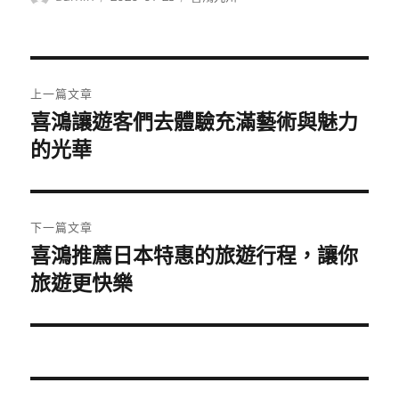
者
佈
類
日
期:
文
上一篇文章
章
喜鴻讓遊客們去體驗充滿藝術與魅力
上
一
的光華
導
篇
覽
文
章:
下一篇文章
喜鴻推薦日本特惠的旅遊行程，讓你
下
一
旅遊更快樂
篇
文
章: