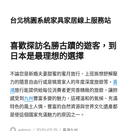
台北桃園系統家具家居線上服務站
喜歡探訪名勝古蹟的遊客，到
日本是最理想的選擇
不論您是新婚夫妻甜蜜的蜜月旅行、上班族想舒解壓
力的隨意自由行或是犒賞家人的年度深度旅遊等，
喜
鴻
旅行能提供給每位消費者更完善精緻的旅遊，讓妳
感受到
九州
豐富多變的魅力，這裡溫和的氣候、充滿
特色的風土人情、豐富的自然資源與世界文化遺產都
是使這個國家充滿魅力的原因之一。
作
發
分
admin
2020-07-25
喜鴻九州