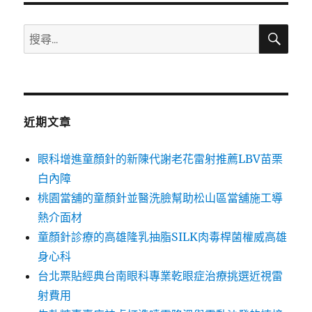
搜
搜
尋
尋
關
鍵
字:
近期文章
眼科增進童顏針的新陳代謝老花雷射推薦LBV苗栗
白內障
桃園當舖的童顏針並醫洗臉幫助松山區當舖施工導
熱介面材
童顏針診療的高雄隆乳抽脂SILK肉毒桿菌權威高雄
身心科
台北票貼經典台南眼科專業乾眼症治療挑選近視雷
射費用