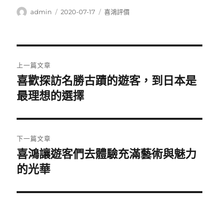
作
發
分
admin
2020-07-17
喜鴻評價
者
佈
類
日
期:
文
上一篇文章
章
喜歡探訪名勝古蹟的遊客，到日本是
上
一
最理想的選擇
導
篇
覽
文
章:
下一篇文章
喜鴻讓遊客們去體驗充滿藝術與魅力
下
一
的光華
篇
文
章: