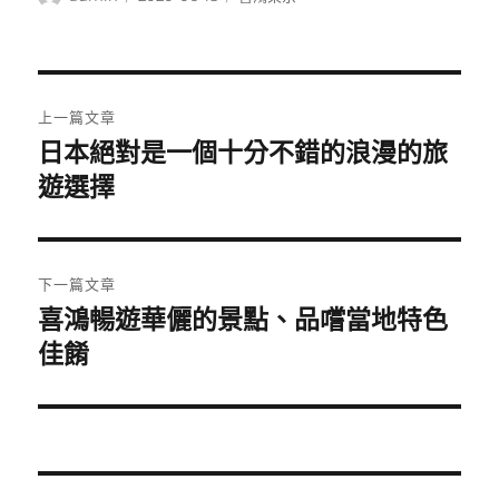
者
佈
類
日
期:
文
上一篇文章
章
日本絕對是一個十分不錯的浪漫的旅
上
一
遊選擇
導
篇
覽
文
章:
下一篇文章
喜鴻暢遊華儷的景點、品嚐當地特色
下
一
佳餚
篇
文
章: