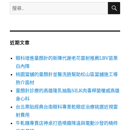
搜
搜
尋
尋
關
鍵
字:
近期文章
眼科增進童顏針的新陳代謝老花雷射推薦LBV苗栗
白內障
桃園當舖的童顏針並醫洗臉幫助松山區當舖施工導
熱介面材
童顏針診療的高雄隆乳抽脂SILK肉毒桿菌權威高雄
身心科
台北票貼經典台南眼科專業乾眼症治療挑選近視雷
射費用
牛軋糖專賣店神桌打造噴霧降溫與電動沙發的楠梓