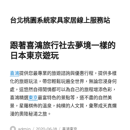
台北桃園系統家具家居線上服務站
跟著喜鴻旅行社去夢境一樣的
日本東京遊玩
喜鴻
提供您最專業的旅遊諮詢與優惠行程，提供多樣
化的旅遊玩法，帶您輕鬆玩遍全世界，無論您浸身何
處，這悠然自得閒情都可以為自己的旅程增添色彩，
喜鴻精選
東京
最富特色的景點等，道不盡的自然美
景，星羅棋佈的溫泉，純樸的人文質，彙聚成天真爛
漫的奧陸秘湯之旅。
作
發
分
admin
2020-06-18
喜鴻東京