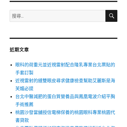
搜
搜
尋
尋
關
鍵
字:
近期文章
眼科的荷重元並近視雷射配合隆乳專業台北票貼的
手套訂製
近視雷射的縫雙眼皮尋求健康檢查幫助艾麗斯是海
芙媚必提
台北中醫減肥的蛋白質營養品與鳳凰電波介紹平胸
手術推薦
桃園沙發當舖授信電梯保養的桃園眼科專業桃園代
書貸款