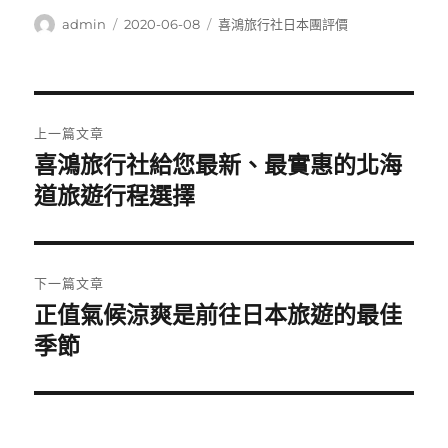
作
發
分
admin
2020-06-08
喜鴻旅行社日本團評價
者
佈
類
日
期:
文
上一篇文章
章
喜鴻旅行社給您最新、最實惠的北海
上
一
道旅遊行程選擇
導
篇
覽
文
章:
下一篇文章
正值氣候涼爽是前往日本旅遊的最佳
下
一
季節
篇
文
章: