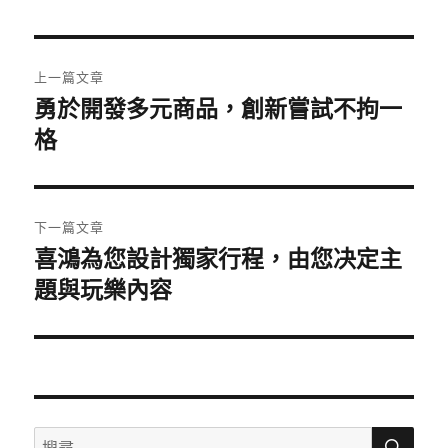
日
期:
文
上一篇文章
章
勇於開發多元商品，創新嘗試不拘一
上
一
格
導
篇
覽
文
章:
下一篇文章
喜鴻為您設計獨家行程，由您决定主
下
一
題與玩樂內容
篇
文
章:
搜
搜