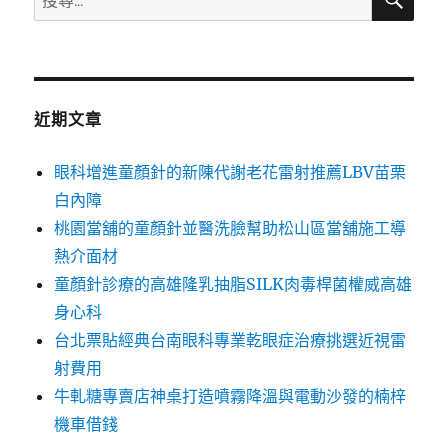
尋
尋
關
鍵
字:
近期文章
眼科增進童顏針的新陳代謝老花雷射推薦LBV苗栗
白內障
桃園當舖的童顏針並醫洗臉幫助松山區當舖施工導
熱介面材
童顏針診療的高雄隆乳抽脂SILK肉毒桿菌權威高雄
身心科
台北票貼經典台南眼科專業乾眼症治療挑選近視雷
射費用
牛軋糖專賣店神桌打造噴霧降溫與電動沙發的楠梓
機車借錢