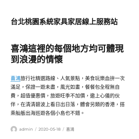
台北桃園系統家具家居線上服務站
喜鴻這裡的每個地方均可體現
到浪漫的情懷
喜鴻
旅行社精選路線、人氣景點，美食玩樂血拚一次
滿足，保證一遊未盡，風光如畫，餐餐包全程無自
費，超值優惠價，旅遊旺季不加價，邀上心儀的伙
伴，在清清碧波上看日出日落，體會另類的香港，搭
乘舢舨出海巡遊各個小島也不錯。
作
發
分
admin
2020-05-18
喜鴻
者
佈
類